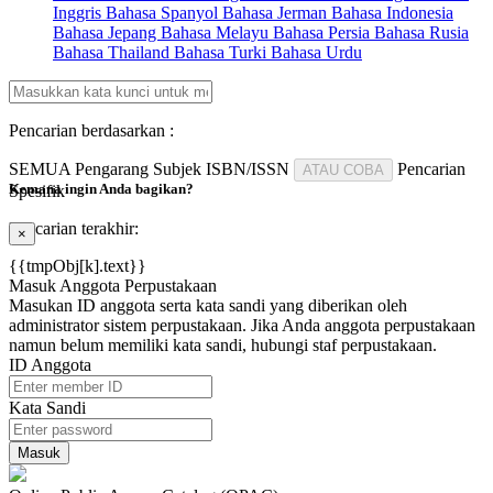
Inggris
Bahasa Spanyol
Bahasa Jerman
Bahasa Indonesia
Bahasa Jepang
Bahasa Melayu
Bahasa Persia
Bahasa Rusia
Bahasa Thailand
Bahasa Turki
Bahasa Urdu
Pencarian berdasarkan :
SEMUA
Pengarang
Subjek
ISBN/ISSN
Pencarian
ATAU COBA
Kemana ingin Anda bagikan?
Spesifik
Pencarian terakhir:
×
{{tmpObj[k].text}}
Masuk Anggota Perpustakaan
Masukan ID anggota serta kata sandi yang diberikan oleh
administrator sistem perpustakaan. Jika Anda anggota perpustakaan
namun belum memiliki kata sandi, hubungi staf perpustakaan.
ID Anggota
Kata Sandi