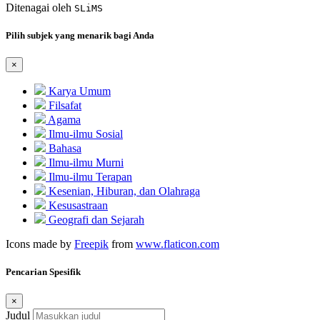
Ditenagai oleh
SLiMS
Pilih subjek yang menarik bagi Anda
×
Karya Umum
Filsafat
Agama
Ilmu-ilmu Sosial
Bahasa
Ilmu-ilmu Murni
Ilmu-ilmu Terapan
Kesenian, Hiburan, dan Olahraga
Kesusastraan
Geografi dan Sejarah
Icons made by
Freepik
from
www.flaticon.com
Pencarian Spesifik
×
Judul