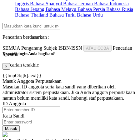
Inggris
Bahasa Spanyol
Bahasa Jerman
Bahasa Indonesia
Bahasa Jepang
Bahasa Melayu
Bahasa Persia
Bahasa Rusia
Bahasa Thailand
Bahasa Turki
Bahasa Urdu
Pencarian berdasarkan :
SEMUA
Pengarang
Subjek
ISBN/ISSN
Pencarian
ATAU COBA
Kemana ingin Anda bagikan?
Spesifik
Pencarian terakhir:
×
{{tmpObj[k].text}}
Masuk Anggota Perpustakaan
Masukan ID anggota serta kata sandi yang diberikan oleh
administrator sistem perpustakaan. Jika Anda anggota perpustakaan
namun belum memiliki kata sandi, hubungi staf perpustakaan.
ID Anggota
Kata Sandi