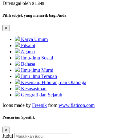
Ditenagai oleh
SLiMS
Pilih subjek yang menarik bagi Anda
×
Karya Umum
Filsafat
Agama
Ilmu-ilmu Sosial
Bahasa
Ilmu-ilmu Murni
Ilmu-ilmu Terapan
Kesenian, Hiburan, dan Olahraga
Kesusastraan
Geografi dan Sejarah
Icons made by
Freepik
from
www.flaticon.com
Pencarian Spesifik
×
Judul