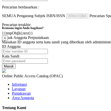
Pencarian berdasarkan :
SEMUA
Pengarang
Subjek
ISBN/ISSN
Pencarian Spe
ATAU COBA
Pencarian terakhir:
Kemana ingin Anda bagikan?
{{tmpObj[k].text}}
Masuk Anggota Perpustakaan
×
Masukan ID anggota serta kata sandi yang diberikan oleh administrat
ID Anggota
Kata Sandi
Online Public Access Catalog (OPAC)
Informasi
Layanan
Pustakawan
Area Anggota
Tentang Kami