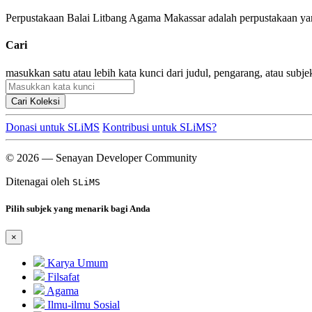
Perpustakaan Balai Litbang Agama Makassar adalah perpustakaan yan
Cari
masukkan satu atau lebih kata kunci dari judul, pengarang, atau subje
Cari Koleksi
Donasi untuk SLiMS
Kontribusi untuk SLiMS?
© 2026 — Senayan Developer Community
Ditenagai oleh
SLiMS
Pilih subjek yang menarik bagi Anda
×
Karya Umum
Filsafat
Agama
Ilmu-ilmu Sosial