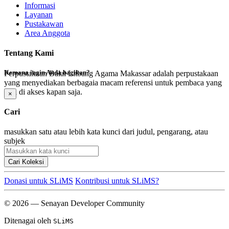
Informasi
Layanan
Pustakawan
Area Anggota
Tentang Kami
Kemana ingin Anda bagikan?
Perpustakaan Balai Litbang Agama Makassar adalah perpustakaan
yang menyediakan berbagaia macam referensi untuk pembaca yang
bisa di akses kapan saja.
×
Cari
masukkan satu atau lebih kata kunci dari judul, pengarang, atau
subjek
Cari Koleksi
Donasi untuk SLiMS
Kontribusi untuk SLiMS?
© 2026 — Senayan Developer Community
Ditenagai oleh
SLiMS