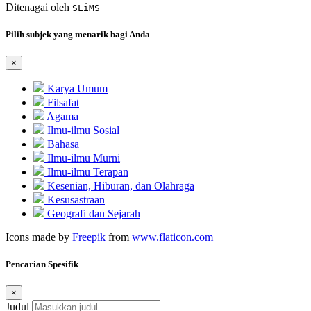
Ditenagai oleh
SLiMS
Pilih subjek yang menarik bagi Anda
×
Karya Umum
Filsafat
Agama
Ilmu-ilmu Sosial
Bahasa
Ilmu-ilmu Murni
Ilmu-ilmu Terapan
Kesenian, Hiburan, dan Olahraga
Kesusastraan
Geografi dan Sejarah
Icons made by
Freepik
from
www.flaticon.com
Pencarian Spesifik
×
Judul