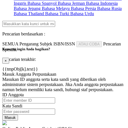
Inggris
Bahasa Spanyol
Bahasa Jerman
Bahasa Indonesia
Bahasa Jepang
Bahasa Melayu
Bahasa Persia
Bahasa Rusia
Bahasa Thailand
Bahasa Turki
Bahasa Urdu
Pencarian berdasarkan :
SEMUA
Pengarang
Subjek
ISBN/ISSN
Pencarian
ATAU COBA
Kemana ingin Anda bagikan?
Spesifik
Pencarian terakhir:
×
{{tmpObj[k].text}}
Masuk Anggota Perpustakaan
Masukan ID anggota serta kata sandi yang diberikan oleh
administrator sistem perpustakaan. Jika Anda anggota perpustakaan
namun belum memiliki kata sandi, hubungi staf perpustakaan.
ID Anggota
Kata Sandi