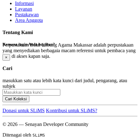
Informasi
Layanan
Pustakawan
Area Anggota
Tentang Kami
Kemana ingin Anda bagikan?
Perpustakaan Balai Litbang Agama Makassar adalah perpustakaan
yang menyediakan berbagaia macam referensi untuk pembaca yang
bisa di akses kapan saja.
×
Cari
masukkan satu atau lebih kata kunci dari judul, pengarang, atau
subjek
Cari Koleksi
Donasi untuk SLiMS
Kontribusi untuk SLiMS?
© 2026 — Senayan Developer Community
Ditenagai oleh
SLiMS