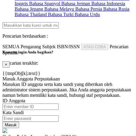
Inggris
Bahasa Spanyol
Bahasa Jerman
Bahasa Indonesia
Bahasa Jepang
Bahasa Melayu
Bahasa Persia
Bahasa Rusia
Bahasa Thailand
Bahasa Turki
Bahasa Urdu
Pencarian berdasarkan :
SEMUA
Pengarang
Subjek
ISBN/ISSN
Pencarian
ATAU COBA
Kemana ingin Anda bagikan?
Spesifik
Pencarian terakhir:
×
{{tmpObj[k].text}}
Masuk Anggota Perpustakaan
Masukan ID anggota serta kata sandi yang diberikan oleh
administrator sistem perpustakaan. Jika Anda anggota perpustakaan
namun belum memiliki kata sandi, hubungi staf perpustakaan.
ID Anggota
Kata Sandi