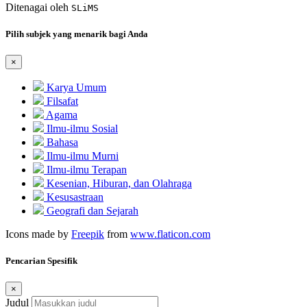
Ditenagai oleh
SLiMS
Pilih subjek yang menarik bagi Anda
×
Karya Umum
Filsafat
Agama
Ilmu-ilmu Sosial
Bahasa
Ilmu-ilmu Murni
Ilmu-ilmu Terapan
Kesenian, Hiburan, dan Olahraga
Kesusastraan
Geografi dan Sejarah
Icons made by
Freepik
from
www.flaticon.com
Pencarian Spesifik
×
Judul