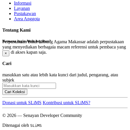
Informasi
Layanan
Pustakawan
Area Anggota
Tentang Kami
Kemana ingin Anda bagikan?
Perpustakaan Balai Litbang Agama Makassar adalah perpustakaan
yang menyediakan berbagaia macam referensi untuk pembaca yang
bisa di akses kapan saja.
×
Cari
masukkan satu atau lebih kata kunci dari judul, pengarang, atau
subjek
Cari Koleksi
Donasi untuk SLiMS
Kontribusi untuk SLiMS?
© 2026 — Senayan Developer Community
Ditenagai oleh
SLiMS