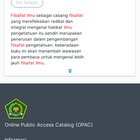
Drs. Surajiyo
Filsafat
ilmu
sebagai cabang
filsafat
yang merefleksikan radikal dan
integral mengenai hakikat
ilmu
pengetahuan itu sendiri merupakan
penerusan dalam pengembangan
filsafat
pengetahuan. keberadaan
buku ini akan menambah wawasan
para pembaca untuk mengenal lebih
jauh
filsafat
ilmu
.
Online Public Access Catalog (OPAC)
Informasi