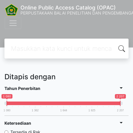
Online Public Access Catalog (OPAC)
PERPUSTAKAAN BALAI PENELITIAN DAN PENGEMBANG
Ditapis dengan
Tahun Penerbitan
1 080
2 207
1 080
1 362
1 644
1 925
2 207
Ketersediaan
Tersedia di Rak