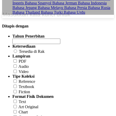
Inggris
Bahasa Spanyol
Bahasa Jerman
Bahasa Indonesia
Bahasa Jepang
Bahasa Melayu
Bahasa Persia
Bahasa Rusia
Bahasa Thailand
Bahasa Turki
Bahasa Urdu
Ditapis dengan
Tahun Penerbitan
Ketersediaan
Tersedia di Rak
Lampiran
PDF
Audio
Video
Tipe Koleksi
Reference
Textbook
Fiction
Format Fisik Dokumen
Text
Art Original
Chart