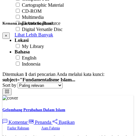
Cartographic Material
CD-ROM
Multimedia
Electronic Resource
Kemana ingin Anda bagikan?
Digital Versatile Disc
Lihat Lebih Banyak
×
Lokasi
My Library
Bahasa
English
Indonesia
Ditemukan
1
dari pencarian Anda melalui kata kunci:
subject="Fundamentalisme Islam...
Sort by
Gelombang Perubahan Dalam Islam
Komentar
Penanda
Bagikan
Fazlur Rahman
Aam Fahmia