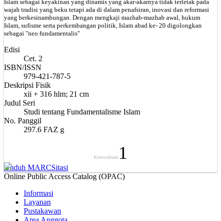
Islam sebagai keyakinan yang dinamis yang akar-akarnya tidak terletak pada
wajah tradisi yang beku tetapi ada di dalam penafsiran, inovasi dan reformasi
yang berkesinambungan. Dengan mengkaji mazhab-mazhab awal, hukum
Islam, sufisme serta perkembangan politik, Islam abad ke- 20 digolongkan
sebagai "neo fundamentalis"
Edisi
Cet. 2
ISBN/ISSN
979-421-787-5
Deskripsi Fisik
xii + 316 hlm; 21 cm
Judul Seri
Studi tentang Fundamentalisme Islam
No. Panggil
297.6 FAZ g
1
Ketersediaan
Unduh MARC
Sitasi
Online Public Access Catalog (OPAC)
Informasi
Layanan
Pustakawan
Area Anggota