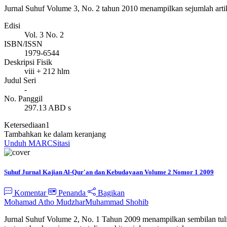
Jurnal Suhuf Volume 3, No. 2 tahun 2010 menampilkan sejumlah artike
Edisi
Vol. 3 No. 2
ISBN/ISSN
1979-6544
Deskripsi Fisik
viii + 212 hlm
Judul Seri
-
No. Panggil
297.13 ABD s
Ketersediaan
1
Tambahkan ke dalam keranjang
Unduh MARC
Sitasi
Suhuf Jurnal Kajian Al-Qur'an dan Kebudayaan Volume 2 Nomor 1 2009
Komentar
Penanda
Bagikan
Mohamad Atho Mudzhar
Muhammad Shohib
Jurnal Suhuf Volume 2, No. 1 Tahun 2009 menampilkan sembilan tulisan