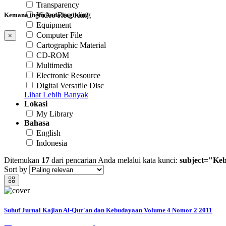
Transparency
Video Recording
Kemana ingin Anda bagikan?
Equipment
Computer File
×
Cartographic Material
CD-ROM
Multimedia
Electronic Resource
Digital Versatile Disc
Lihat Lebih Banyak
Lokasi
My Library
Bahasa
English
Indonesia
Ditemukan
17
dari pencarian Anda melalui kata kunci:
subject="Ke
Sort by
Suhuf Jurnal Kajian Al-Qur'an dan Kebudayaan Volume 4 Nomor 2 2011