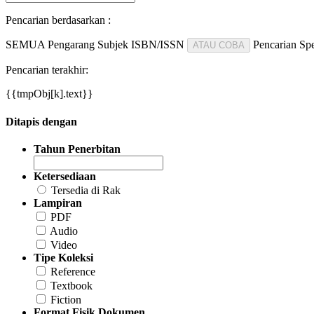
Pencarian berdasarkan :
SEMUA
Pengarang
Subjek
ISBN/ISSN
Pencarian Spe
ATAU COBA
Pencarian terakhir:
{{tmpObj[k].text}}
Ditapis dengan
Tahun Penerbitan
Ketersediaan
Tersedia di Rak
Lampiran
PDF
Audio
Video
Tipe Koleksi
Reference
Textbook
Fiction
Format Fisik Dokumen