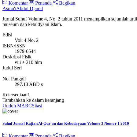
Komentar
Penanda
Bagikan
Asmu'i
Abdul Djamil
Jurnal Suhuf Volume 4, No. 2 tahun 2011 menampilkan sejumlah artikel
museum dan kebudyaan Islam.
Edisi
Vol. 4 No. 2
ISBN/ISSN
1979-6544
Deskripsi Fisik
viii + 210 hlm
Judul Seri
-
No. Panggil
297.13 ABD s
Ketersediaan
1
Tambahkan ke dalam keranjang
Unduh MARC
Sitasi
Suhuf Jurnal Kajian Al-Qur'an dan Kebudayaan Volume 3 Nomor 1 2010
Komentar
Penanda
Bagikan