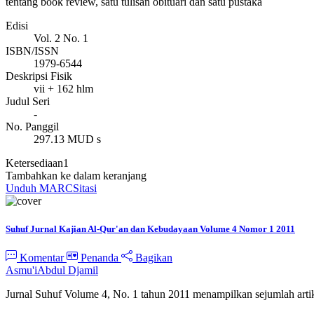
tentang book review, satu tulisan obituari dan satu pustaka
Edisi
Vol. 2 No. 1
ISBN/ISSN
1979-6544
Deskripsi Fisik
vii + 162 hlm
Judul Seri
-
No. Panggil
297.13 MUD s
Ketersediaan
1
Tambahkan ke dalam keranjang
Unduh MARC
Sitasi
Suhuf Jurnal Kajian Al-Qur'an dan Kebudayaan Volume 4 Nomor 1 2011
Komentar
Penanda
Bagikan
Asmu'i
Abdul Djamil
Jurnal Suhuf Volume 4, No. 1 tahun 2011 menampilkan sejumlah artike