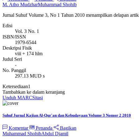
M. Atho Mudzhar
Muhammad Shohib
Jurnal Suhuf Volume 3, No 1 Tahun 2010 menampilkan delapan artikel
Edisi
Vol. 3 No. 1
ISBN/ISSN
1979-6544
Deskripsi Fisik
viii + 174 hlm
Judul Seri
-
No. Panggil
297.13 MUD s
Ketersediaan
1
Tambahkan ke dalam keranjang
Unduh MARC
Sitasi
Suhuf Jurnal Kajian Al-Qur'an dan Kebudayaan Volume 3 Nomor 2 2010
Komentar
Penanda
Bagikan
Muhammad Shohib
Abdul Djamil