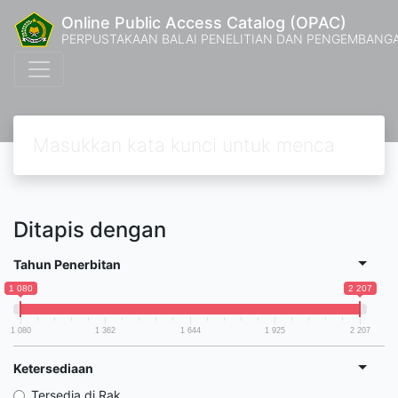
Online Public Access Catalog (OPAC)
PERPUSTAKAAN BALAI PENELITIAN DAN PENGEMBANG
Ditapis dengan
Tahun Penerbitan
1 080
2 207
1 080
1 362
1 644
1 925
2 207
Ketersediaan
Tersedia di Rak