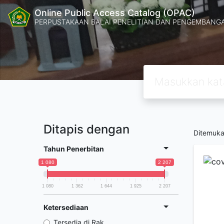
Online Public Access Catalog (OPAC)
PERPUSTAKAAN BALAI PENELITIAN DAN PENGEMBANG
Ditapis dengan
Ditemuk
Tahun Penerbitan
1 080
2 207
1 080
1 362
1 644
1 925
2 207
Ketersediaan
Tersedia di Rak