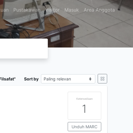
tuan
Pustakawan
Visitor
Masuk
Area Anggota
ilsafat"
Sort by
Ketersediaan
1
Unduh MARC