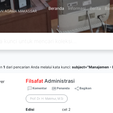
Beranda
Informasi
Berita
Ban
AN AGAMA MAKASSAR
an
1
dari pencarian Anda melalui kata kunci:
subject="Manajemen - F
Filsafat
Administrasi
Komentar
Penanda
Bagikan
Prof. Dr. H. Makmur, M.Si
Edisi
cet 2