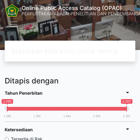
Online Public Access Catalog (OPAC)
PERPUSTAKAAN BALAI PENELITIAN DAN PENGEMBANG
Ditapis dengan
Tahun Penerbitan
1 080
2 207
1 080
1 362
1 644
1 925
2 207
Ketersediaan
Tersedia di Rak