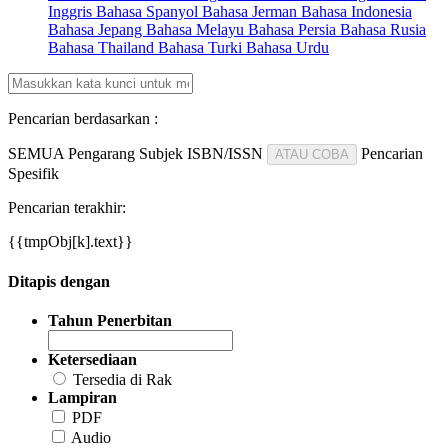
Inggris
Bahasa Spanyol
Bahasa Jerman
Bahasa Indonesia
Bahasa Jepang
Bahasa Melayu
Bahasa Persia
Bahasa Rusia
Bahasa Thailand
Bahasa Turki
Bahasa Urdu
Pencarian berdasarkan :
SEMUA
Pengarang
Subjek
ISBN/ISSN
Pencarian
ATAU COBA
Spesifik
Pencarian terakhir:
{{tmpObj[k].text}}
Ditapis dengan
Tahun Penerbitan
Ketersediaan
Tersedia di Rak
Lampiran
PDF
Audio