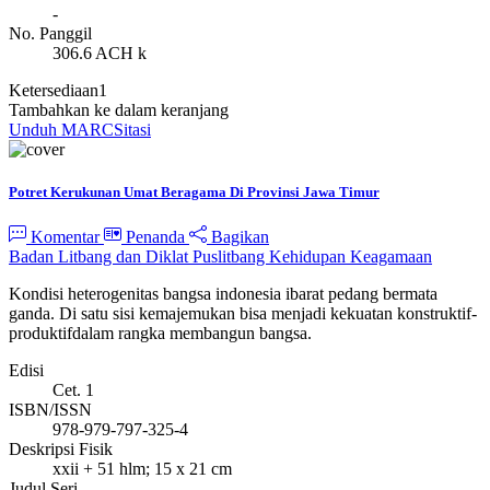
-
No. Panggil
306.6 ACH k
Ketersediaan
1
Tambahkan ke dalam keranjang
Unduh MARC
Sitasi
Potret Kerukunan Umat Beragama Di Provinsi Jawa Timur
Komentar
Penanda
Bagikan
Badan Litbang dan Diklat Puslitbang Kehidupan Keagamaan
Kondisi heterogenitas bangsa indonesia ibarat pedang bermata
ganda. Di satu sisi kemajemukan bisa menjadi kekuatan konstruktif-
produktifdalam rangka membangun bangsa.
Edisi
Cet. 1
ISBN/ISSN
978-979-797-325-4
Deskripsi Fisik
xxii + 51 hlm; 15 x 21 cm
Judul Seri