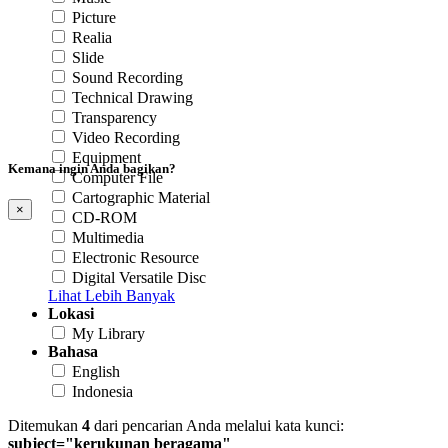
Picture
Realia
Slide
Sound Recording
Technical Drawing
Transparency
Video Recording
Equipment
Kemana ingin Anda bagikan?
Computer File
Cartographic Material
×
CD-ROM
Multimedia
Electronic Resource
Digital Versatile Disc
Lihat Lebih Banyak
Lokasi
My Library
Bahasa
English
Indonesia
Ditemukan
4
dari pencarian Anda melalui kata kunci:
subject="kerukunan beragama"