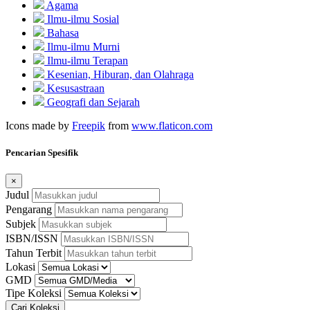
Agama
Ilmu-ilmu Sosial
Bahasa
Ilmu-ilmu Murni
Ilmu-ilmu Terapan
Kesenian, Hiburan, dan Olahraga
Kesusastraan
Geografi dan Sejarah
Icons made by
Freepik
from
www.flaticon.com
Pencarian Spesifik
×
Judul
Pengarang
Subjek
ISBN/ISSN
Tahun Terbit
Lokasi
GMD
Tipe Koleksi
Cari Koleksi