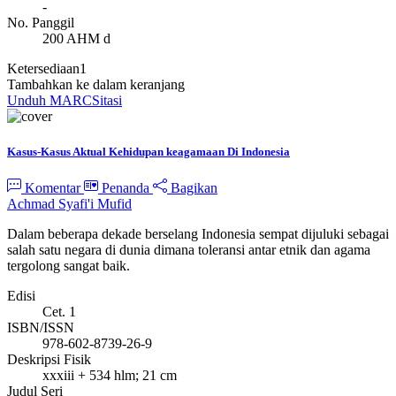
-
No. Panggil
200 AHM d
Ketersediaan
1
Tambahkan ke dalam keranjang
Unduh MARC
Sitasi
Kasus-Kasus Aktual Kehidupan keagamaan Di Indonesia
Komentar
Penanda
Bagikan
Achmad Syafi'i Mufid
Dalam beberapa dekade berselang Indonesia sempat dijuluki sebagai
salah satu negara di dunia dimana toleransi antar etnik dan agama
tergolong sangat baik.
Edisi
Cet. 1
ISBN/ISSN
978-602-8739-26-9
Deskripsi Fisik
xxxiii + 534 hlm; 21 cm
Judul Seri