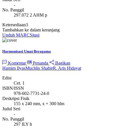
-
No. Panggil
297.072 2 AHM p
Ketersediaan
3
Tambahkan ke dalam keranjang
Unduh MARC
Sitasi
Harmonisasi Umat Beragama
Komentar
Penanda
Bagikan
Hamim Ilyas
Muchlis Shabir
R. Aris Hidayat
Edisi
Cet. 1
ISBN/ISSN
978-602-7731-24-0
Deskripsi Fisik
155 x 240 mm, x + 300 hlm
Judul Seri
-
No. Panggil
297 ILY h