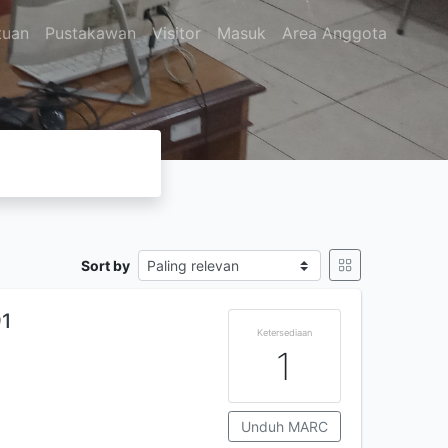
tuan
Pustakawan
Visitor
Masuk
Area Anggota
Sort by
91
Ketersediaan
1
Unduh MARC