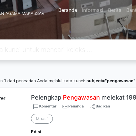
Beranda
Informasi
Berita
Ban
AN AGAMA MAKASSAR
an
1
dari pencarian Anda melalui kata kunci:
subject="pengawasan"
Pelengkap
Pengawasan
melekat 19
Komentar
Penanda
Bagikan
M. rauf
Edisi
-