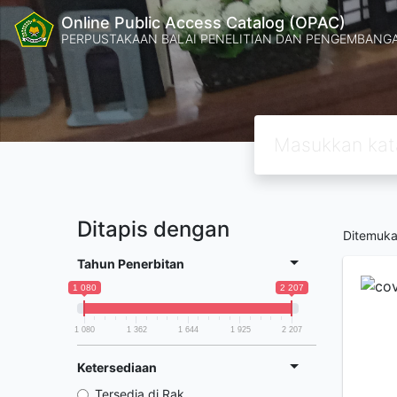
Online Public Access Catalog (OPAC)
PERPUSTAKAAN BALAI PENELITIAN DAN PENGEMBANG
Ditapis dengan
Ditemuk
Tahun Penerbitan
1 080
2 207
1 080
1 362
1 644
1 925
2 207
Ketersediaan
Tersedia di Rak