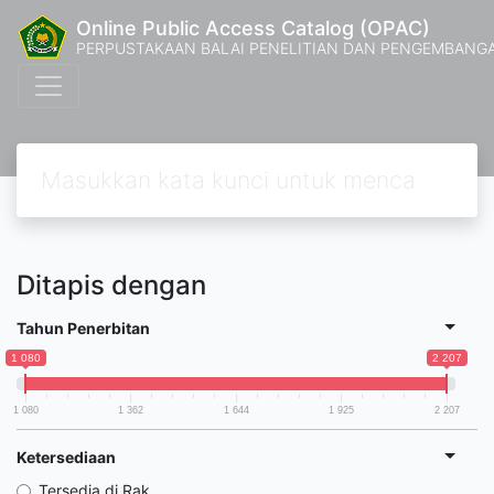
Online Public Access Catalog (OPAC)
PERPUSTAKAAN BALAI PENELITIAN DAN PENGEMBANG
Ditapis dengan
Tahun Penerbitan
1 080
2 207
1 080
1 362
1 644
1 925
2 207
Ketersediaan
Tersedia di Rak