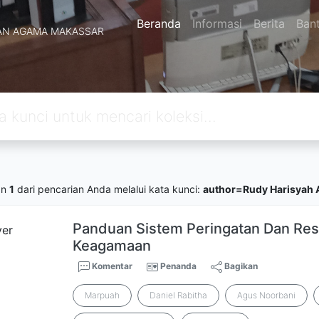
Beranda
Informasi
Berita
Ban
AN AGAMA MAKASSAR
an
1
dari pencarian Anda melalui kata kunci:
author=Rudy Harisyah 
Panduan Sistem Peringatan Dan Resp
Keagamaan
Komentar
Penanda
Bagikan
Marpuah
Daniel Rabitha
Agus Noorbani