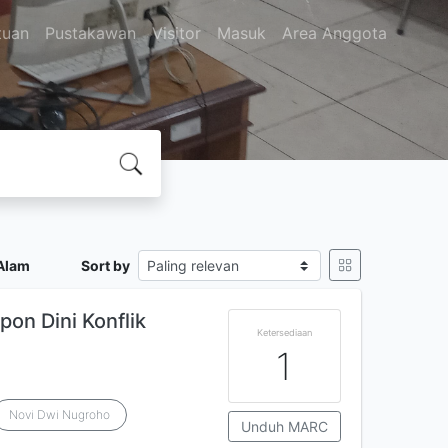
tuan
Pustakawan
Visitor
Masuk
Area Anggota
Alam
Sort by
on Dini Konflik
Ketersediaan
1
Novi Dwi Nugroho
Unduh MARC