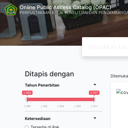
Online Public Access Catalog (OPAC)
PERPUSTAKAAN BALAI PENELITIAN DAN PENGEMBANG
Ditapis dengan
Ditemuk
Tahun Penerbitan
1 080
2 207
1 080
1 362
1 644
1 925
2 207
Ketersediaan
Tersedia di Rak