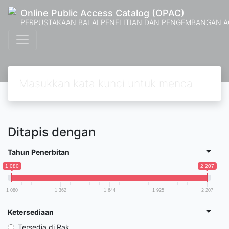
Online Public Access Catalog (OPAC)
PERPUSTAKAAN BALAI PENELITIAN DAN PENGEMBANGAN 
Ditapis dengan
Tahun Penerbitan
1 080
2 207
1 080
1 362
1 644
1 925
2 207
Ketersediaan
Tersedia di Rak