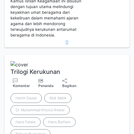
Kamus Istilah Keagamaan ini disusun
dengan tujuan utama melindungi
keyakinan umat beragama dari
kekeliruan dalam memahami ajaran
agama dan lebih mendorong
terwujudnya kerukunan antarumat
beragama di Indonesia.
Trilogi Kerukunan
Komentar
Penanda
Bagikan
Hatim Gazali
Abd. Malik
Dr. Muhammad Khoirul Anwar
Haris Fatwa
Haris Burhani
Ridwan Bustaman