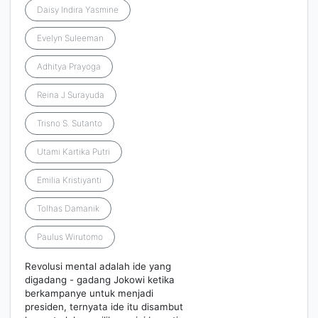
Daisy Indira Yasmine
Evelyn Suleeman
Adhitya Prayoga
Reina J Surayuda
Trisno S. Sutanto
Utami Kartika Putri
Emilia Kristiyanti
Tolhas Damanik
Paulus Wirutomo
Revolusi mental adalah ide yang
digadang - gadang Jokowi ketika
berkampanye untuk menjadi
presiden, ternyata ide itu disambut