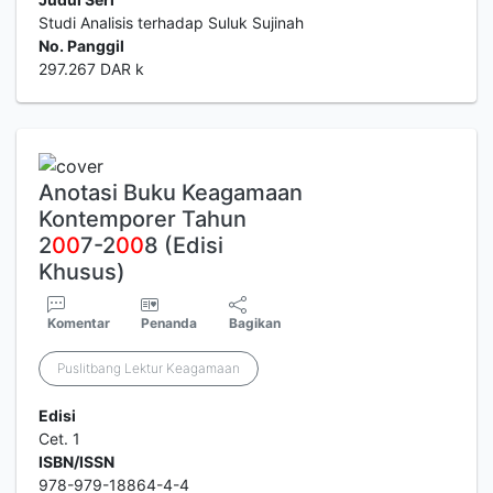
Studi Analisis terhadap Suluk Sujinah
No. Panggil
297.267 DAR k
Anotasi Buku Keagamaan
Kontemporer Tahun
2
0
0
7-2
0
0
8 (Edisi
Khusus)
Komentar
Penanda
Bagikan
Puslitbang Lektur Keagamaan
Edisi
Cet. 1
ISBN/ISSN
978-979-18864-4-4