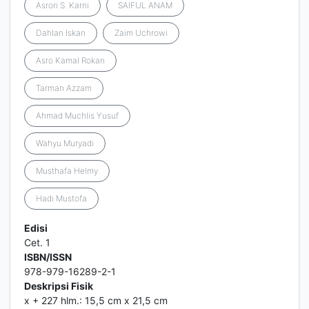
Asrori S. Karni
SAIFUL ANAM
Dahlan Iskan
Zaim Uchrowi
Asro Kamal Rokan
Tarman Azzam
Ahmad Muchlis Yusuf
Wahyu Muryadi
Musthafa Helmy
Hadi Mustofa
Edisi
Cet. 1
ISBN/ISSN
978-979-16289-2-1
Deskripsi Fisik
x + 227 hlm.: 15,5 cm x 21,5 cm