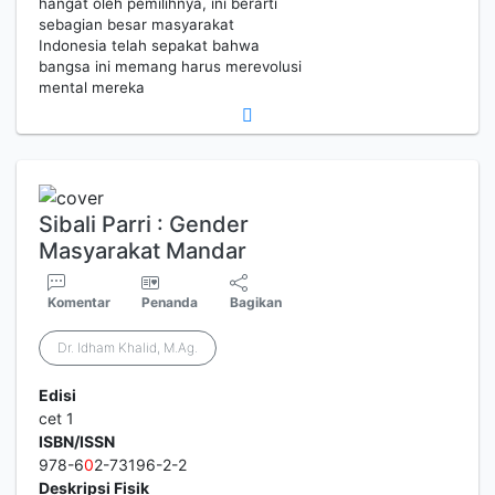
hangat oleh pemilihnya, ini berarti
sebagian besar masyarakat
Indonesia telah sepakat bahwa
bangsa ini memang harus merevolusi
mental mereka
Sibali Parri : Gender
Masyarakat Mandar
Komentar
Penanda
Bagikan
Dr. Idham Khalid, M.Ag.
Edisi
cet 1
ISBN/ISSN
978-6
0
2-73196-2-2
Deskripsi Fisik