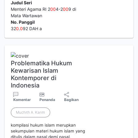
Judul Seri
Menteri Agama RI 2
0
0
4-2
0
0
9 di
Mata Wartawan
No. Panggil
32
0
.
0
92 DAH a
Problematika Hukum
Kewarisan Islam
Kontemporer di
Indonesia
Komentar
Penanda
Bagikan
Muchith A. Karim
kompilasi hukum islam merupkan
sekumpulan materi hukum islam yang
ditulis dalam pasal demi pasal.