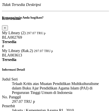
Tidak Tersedia Deskripsi
Kemana ingin Anda bagikan?
Ketersediaan
×
#
My Library (2)
297.07 TRU p
BLA002769
Tersedia
#
My Library (Rak.2)
297.07 TRU p
BLA003613
Tersedia
Informasi Detail
Judul Seri
Telaah Kritis atas Muatan Pendidikan Multikulturalisme
dalam Buku Ajar Pendidikan Agama Islam (PAI) di
Pergururan Tinggi Umum di Indonesia
No. Panggil
297.07 TRU p
Penerbit
Jakarta
:
Kementerian Agama RI
.,
2010