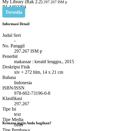
My Library (Rak 2.2)
297.267 ISM p
BLA002294
Tersedia
Informasi Detail
Judul Seri
-
No. Panggil
297.267 ISM p
Penerbit
makassar
:
kreatif lenggra
.,
2015
Deskripsi Fisik
xiv + 272 hlm, 14 x 21 cm
Bahasa
Indonesia
ISBN/ISSN
978-602-73196-0-8
Klasifikasi
297.267
Tipe Isi
text
Tipe Media
Kemana ingin Anda bagikan?
other
Tipe Pembawa