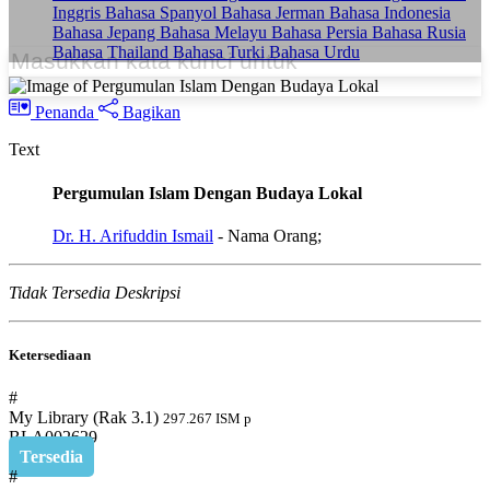
Inggris
Bahasa Spanyol
Bahasa Jerman
Bahasa Indonesia
Bahasa Jepang
Bahasa Melayu
Bahasa Persia
Bahasa Rusia
Bahasa Thailand
Bahasa Turki
Bahasa Urdu
Penanda
Bagikan
Text
Pergumulan Islam Dengan Budaya Lokal
Dr. H. Arifuddin Ismail
- Nama Orang;
Tidak Tersedia Deskripsi
Ketersediaan
#
My Library (Rak 3.1)
297.267 ISM p
BLA002629
Tersedia
#