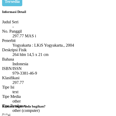
Tersedia
Informasi Detail
Judul Seri
-
No. Panggil
297.77 MAS i
Penerbit
Yogyakarta
:
LKiS Yogyakarta
.,
2004
Deskripsi Fisik
264 hlm 14,5 x 21 cm
Bahasa
Indonesia
ISBN/ISSN
979-3381-46-9
Klasifikasi
297.77
Tipe Isi
text
Tipe Media
other
Tipe Pembawa
Kemana ingin Anda bagikan?
other (computer)
Edisi