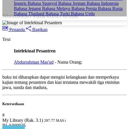
Inggris
Bahasa Spanyol
Bahasa Jerman
Bahasa Indonesia
Bahasa Jepang
Bahasa Melayu
Bahasa Persia
Bahasa Rusia
Bahasa Thailand
Bahasa Turki
Bahasa Urdu
Penanda
Bagikan
Text
Intelektual Pesantren
Abdurrahman Mas'ud
- Nama Orang;
buku ini diharapkan dapat mengisi kelangkaan dan memperkaya
kajian tentang pesantren dan kiai terutama mewakili tiga etnisitas
jawa, sunda dan madura,
Ketersediaan
#
My Library (Rak. 3.1)
297.77 MAS i
BLA000925