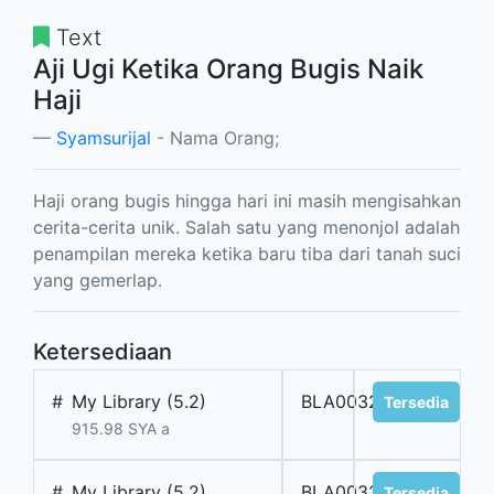
Text
Aji Ugi Ketika Orang Bugis Naik
Haji
Syamsurijal
- Nama Orang;
Haji orang bugis hingga hari ini masih mengisahkan
cerita-cerita unik. Salah satu yang menonjol adalah
penampilan mereka ketika baru tiba dari tanah suci
yang gemerlap.
Ketersediaan
#
My Library (5.2)
BLA003209
Tersedia
915.98 SYA a
#
My Library (5.2)
BLA003208
Tersedia