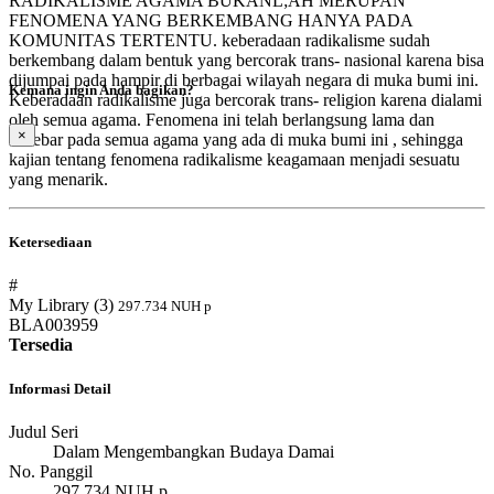
RADIKALISME AGAMA BUKANL;AH MERUPAN
FENOMENA YANG BERKEMBANG HANYA PADA
KOMUNITAS TERTENTU. keberadaan radikalisme sudah
berkembang dalam bentuk yang bercorak trans- nasional karena bisa
dijumpai pada hampir di berbagai wilayah negara di muka bumi ini.
Kemana ingin Anda bagikan?
Keberadaan radikalisme juga bercorak trans- religion karena dialami
oleh semua agama. Fenomena ini telah berlangsung lama dan
×
tersebar pada semua agama yang ada di muka bumi ini , sehingga
kajian tentang fenomena radikalisme keagamaan menjadi sesuatu
yang menarik.
Ketersediaan
#
My Library (3)
297.734 NUH p
BLA003959
Tersedia
Informasi Detail
Judul Seri
Dalam Mengembangkan Budaya Damai
No. Panggil
297.734 NUH p