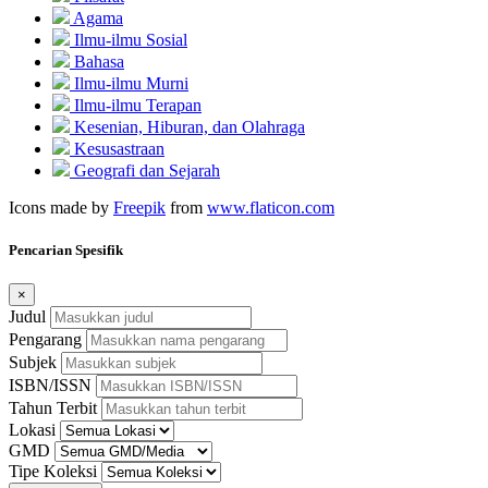
Agama
Ilmu-ilmu Sosial
Bahasa
Ilmu-ilmu Murni
Ilmu-ilmu Terapan
Kesenian, Hiburan, dan Olahraga
Kesusastraan
Geografi dan Sejarah
Icons made by
Freepik
from
www.flaticon.com
Pencarian Spesifik
×
Judul
Pengarang
Subjek
ISBN/ISSN
Tahun Terbit
Lokasi
GMD
Tipe Koleksi