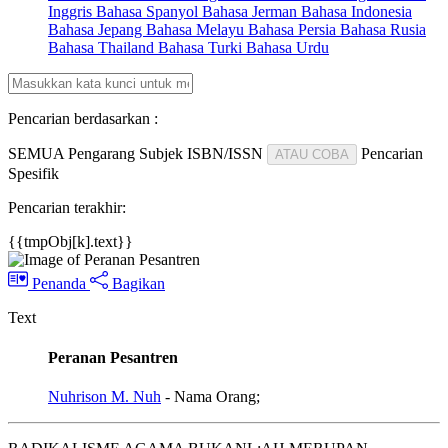
Inggris
Bahasa Spanyol
Bahasa Jerman
Bahasa Indonesia
Bahasa Jepang
Bahasa Melayu
Bahasa Persia
Bahasa Rusia
Bahasa Thailand
Bahasa Turki
Bahasa Urdu
Pencarian berdasarkan :
SEMUA
Pengarang
Subjek
ISBN/ISSN
Pencarian
ATAU COBA
Spesifik
Pencarian terakhir:
{{tmpObj[k].text}}
Penanda
Bagikan
Text
Peranan Pesantren
Nuhrison M. Nuh
- Nama Orang;