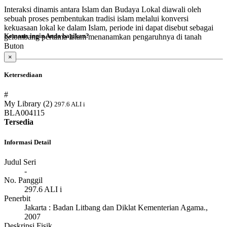
Interaksi dinamis antara Islam dan Budaya Lokal diawali oleh
sebuah proses pembentukan tradisi islam melalui konversi
kekuasaan lokal ke dalam Islam, periode ini dapat disebut sebagai
Kemana ingin Anda bagikan?
gelombang pertama Islam menanamkan pengaruhnya di tanah
Buton
×
Ketersediaan
#
My Library (2)
297.6 ALI i
BLA004115
Tersedia
Informasi Detail
Judul Seri
-
No. Panggil
297.6 ALI i
Penerbit
Jakarta
:
Badan Litbang dan Diklat Kementerian Agama
.,
2007
Deskripsi Fisik