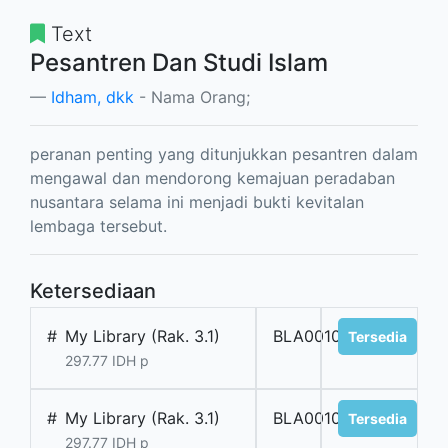
Text
Pesantren Dan Studi Islam
Idham, dkk
- Nama Orang;
peranan penting yang ditunjukkan pesantren dalam
mengawal dan mendorong kemajuan peradaban
nusantara selama ini menjadi bukti kevitalan
lembaga tersebut.
Ketersediaan
#
My Library (Rak. 3.1)
BLA001068
Tersedia
297.77 IDH p
#
My Library (Rak. 3.1)
BLA001072
Tersedia
297.77 IDH p