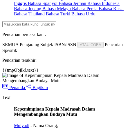
Inggris
Bahasa Spanyol
Bahasa Jerman
Bahasa Indonesia
Bahasa Jepang
Bahasa Melayu
Bahasa Persia
Bahasa Rusia
Bahasa Thailand
Bahasa Turki
Bahasa Urdu
Pencarian berdasarkan :
SEMUA
Pengarang
Subjek
ISBN/ISSN
Pencarian
ATAU COBA
Spesifik
Pencarian terakhir:
{{tmpObj[k].text}}
Penanda
Bagikan
Text
Kepemimpinan Kepala Madrasah Dalam
Mengembangkan Budaya Mutu
Mulyadi
- Nama Orang;