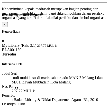
Kepemiminan kepala madrasah merupakan bagian penting dari
manajemen pendidikan islam, yang dikelompokkan dalam perilaku
Kemana ingin Anda bagikan?
organisasi yang terdiri dari nilai-nilai perilaku dan simbol organisasi.
×
Ketersediaan
#
My Library (Rak. 3.1)
297.77 MUL k
BLA001139
Tersedia
Informasi Detail
Judul Seri
studi multi kasusdi madrasah terpadu MAN 3 Malang I dan
MA Hidayah Mubtadi'in Kota Malang
No. Panggil
297.77 MUL k
Penerbit
:
Badan Litbang & Diklat Departemen Agama RI
.,
2010
Deskripsi Fisik
-