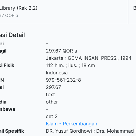
ibrary (Rak 2.2)
67 QOR a
si Detail
ri
-
gil
297.67 QOR a
t
Jakarta
:
GEMA INSANI PRESS
.,
1994
i Fisik
112 hlm. ; ilus. ; 18 cm
Indonesia
SN
979-561-232-8
si
297.67
text
dia
other
embawa
-
cet 2
Islam - Perkembangan
il Spesifik
DR. Yusuf Qordhowi ; Drs. Mohammad