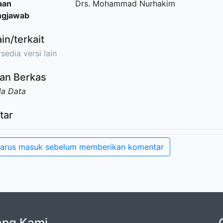
aan
Drs. Mohammad Nurhakim
ngjawab
ain/terkait
sedia versi lain
an Berkas
da Data
tar
arus masuk sebelum memberikan komentar
ang Kami