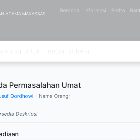
Beranda
Informasi
Berita
Ban
AN AGAMA MAKASSAR
da Permasalahan Umat
usuf Qordhowi
- Nama Orang;
rsedia Deskripsi
ediaan