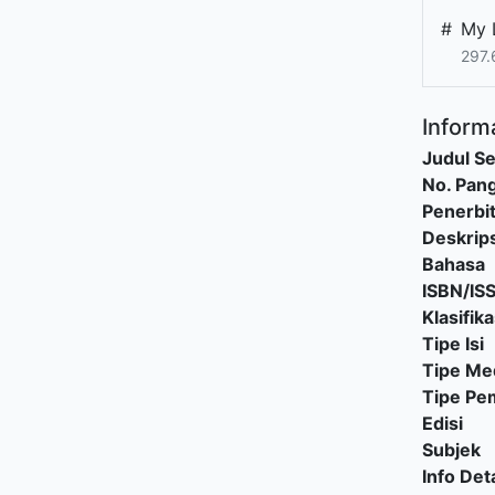
#
My L
297.
Informa
Judul Se
No. Pang
Penerbi
Deskrips
Bahasa
ISBN/IS
Klasifika
Tipe Isi
Tipe Me
Tipe P
Edisi
Subjek
Info Deta