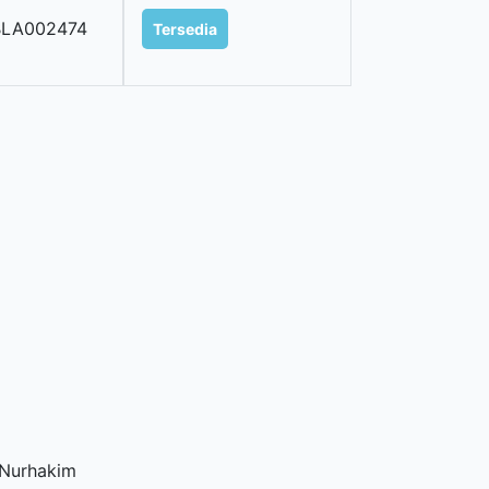
BLA002474
Tersedia
 Nurhakim