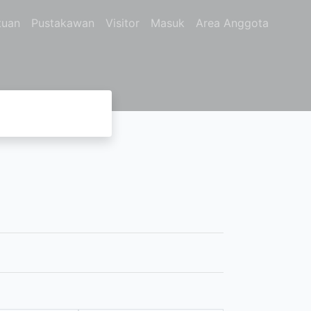
tuan
Pustakawan
Visitor
Masuk
Area Anggota