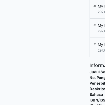
#
My L
297.
#
My L
297.
#
My L
297.
Informa
Judul Se
No. Pang
Penerbi
Deskrips
Bahasa
ISBN/IS