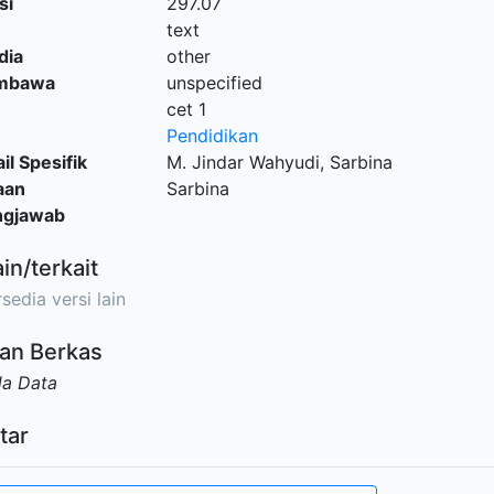
si
297.07
text
dia
other
embawa
unspecified
cet 1
Pendidikan
il Spesifik
M. Jindar Wahyudi, Sarbina
aan
Sarbina
ngjawab
ain/terkait
sedia versi lain
an Berkas
da Data
tar