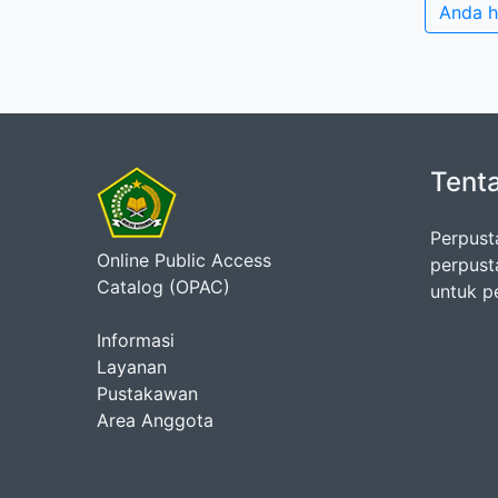
Anda h
Tent
Perpust
Online Public Access
perpust
Catalog (OPAC)
untuk p
Informasi
Layanan
Pustakawan
Area Anggota