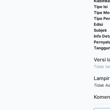
Klasifika
Tipe Isi
Tipe Me
Tipe P
Edisi
Subjek
Info Deta
Pernyat
Tanggu
Versi l
Tidak ter
Lampir
Tidak A
Komen