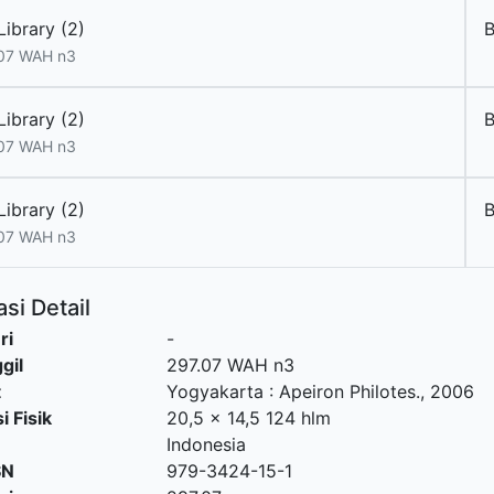
ibrary (2)
07 WAH n3
ibrary (2)
07 WAH n3
ibrary (2)
07 WAH n3
si Detail
ri
-
gil
297.07 WAH n3
t
Yogyakarta
:
Apeiron Philotes
.,
2006
i Fisik
20,5 x 14,5 124 hlm
Indonesia
SN
979-3424-15-1