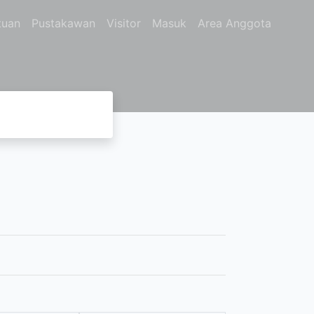
tuan
Pustakawan
Visitor
Masuk
Area Anggota