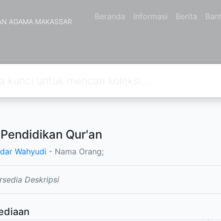
Beranda
Informasi
Berita
Ban
AN AGAMA MAKASSAR
 Pendidikan Qur'an
ndar Wahyudi
- Nama Orang;
rsedia Deskripsi
ediaan