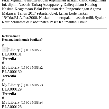
Pada kegiatan transliterasi dan terjemahan naskah klasik keagamaan
ini, dipilih Naskah Tarkaq Assappareng Dalleq dalam Katalog
Naskah Keagamaan Balai Penelitian dan Pengembangan Agama
Makassar Tahun 2017 sebagai objek kajian kode naskah
15/Trkt/BLA-Psr/2008. Naskah ini merupakan naskah milik Syakur
Rauf beralamat di Kabaupaten Paser Kalimantan Timur.
Ketersediaan
Kemana ingin Anda bagikan?
#
My Library (1)
×
091 MUS n1
BLA000131
Tersedia
#
My Library (1)
091 MUS n2
BLA000130
Tersedia
#
My Library (1)
091 MUS n3
BLA000129
Tersedia
#
My Library (1)
091 MUS n4
BLA000128