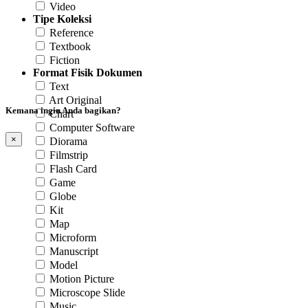
Video
Tipe Koleksi
Reference
Textbook
Fiction
Format Fisik Dokumen
Text
Art Original
Kemana ingin Anda bagikan?
Chart
Computer Software
×
Diorama
Filmstrip
Flash Card
Game
Globe
Kit
Map
Microform
Manuscript
Model
Motion Picture
Microscope Slide
Music