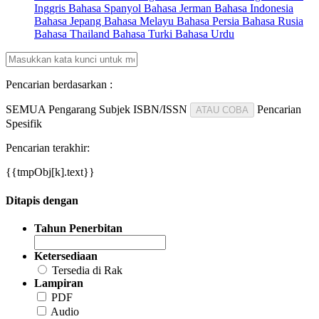
Inggris
Bahasa Spanyol
Bahasa Jerman
Bahasa Indonesia
Bahasa Jepang
Bahasa Melayu
Bahasa Persia
Bahasa Rusia
Bahasa Thailand
Bahasa Turki
Bahasa Urdu
Pencarian berdasarkan :
SEMUA
Pengarang
Subjek
ISBN/ISSN
Pencarian
ATAU COBA
Spesifik
Pencarian terakhir:
{{tmpObj[k].text}}
Ditapis dengan
Tahun Penerbitan
Ketersediaan
Tersedia di Rak
Lampiran
PDF
Audio