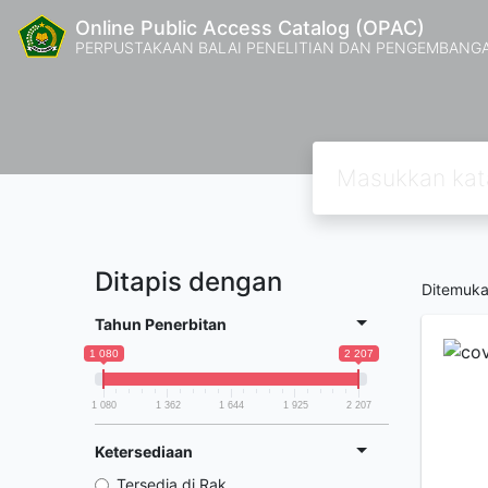
Online Public Access Catalog (OPAC)
PERPUSTAKAAN BALAI PENELITIAN DAN PENGEMBANG
Ditapis dengan
Ditemuk
Tahun Penerbitan
1 080
2 207
1 080
1 362
1 644
1 925
2 207
Ketersediaan
Tersedia di Rak