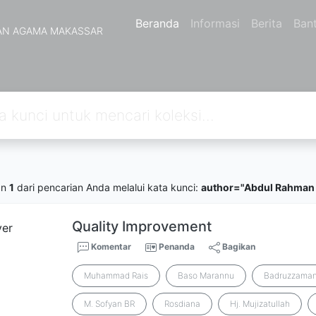
Beranda
Informasi
Berita
Ban
AN AGAMA MAKASSAR
an
1
dari pencarian Anda melalui kata kunci:
author="Abdul Rahman
Quality Improvement
Komentar
Penanda
Bagikan
Muhammad Rais
Baso Marannu
Badruzzama
M. Sofyan BR
Rosdiana
Hj. Mujizatullah