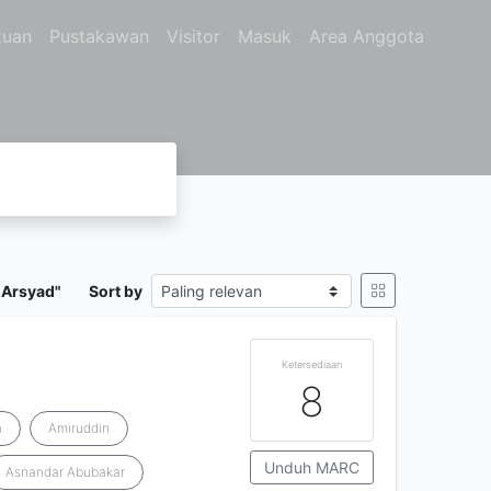
tuan
Pustakawan
Visitor
Masuk
Area Anggota
 Arsyad"
Sort by
Ketersediaan
8
n
Amiruddin
Unduh MARC
Asnandar Abubakar