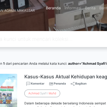
Beranda
Informasi
Berita
Ban
AN AGAMA MAKASSAR
an
1
dari pencarian Anda melalui kata kunci:
author="Achmad Syafi'i
Kasus-Kasus Aktual Kehidupan keag
Komentar
Penanda
Bagikan
Achmad
Syafi'i
Mufid
Dalam beberapa dekade berselang Indonesia sempat di