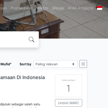
tuan
Pustakawan
Visitor
Masuk
Area Anggota
 Mufid"
Sort by
amaan Di Indonesia
Ketersediaan
1
Unduh MARC
juluki sebagai salah satu