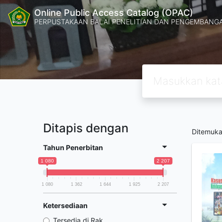
Online Public Access Catalog (OPAC)
PERPUSTAKAAN BALAI PENELITIAN DAN PENGEMBANG
Ditapis dengan
Ditemuk
Tahun Penerbitan
1 080
2 207
1 080
1 362
1 644
1 925
2 207
Ketersediaan
Tersedia di Rak