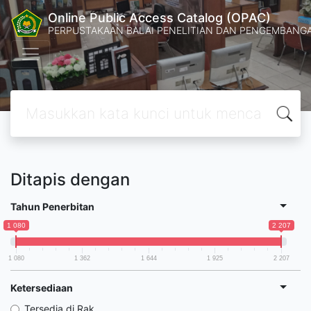
Online Public Access Catalog (OPAC)
PERPUSTAKAAN BALAI PENELITIAN DAN PENGEMBANG
Ditapis dengan
Tahun Penerbitan
1 080
2 207
1 080
1 362
1 644
1 925
2 207
Ketersediaan
Tersedia di Rak