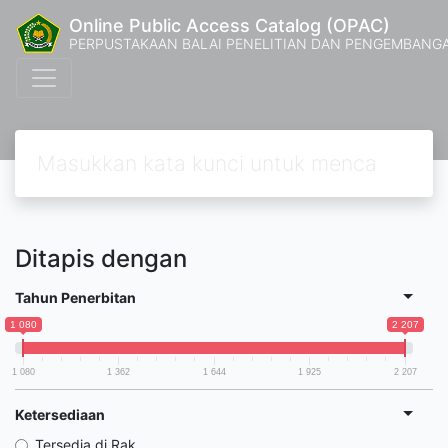
Online Public Access Catalog (OPAC)
PERPUSTAKAAN BALAI PENELITIAN DAN PENGEMBANG
Ditapis dengan
Tahun Penerbitan
1 080
2 207
1 080
1 362
1 644
1 925
2 207
Ketersediaan
Tersedia di Rak