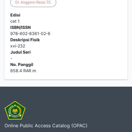
Dr
.
Anggono
Raras
TS
.
Edisi
cet 1
ISBN/ISSN
978-602-8361-02-6
Deskripsi Fisik
xvi-232
Judul Seri
-
No. Panggil
658.4 RAR m
Online Public Access Catalog (OPAC)