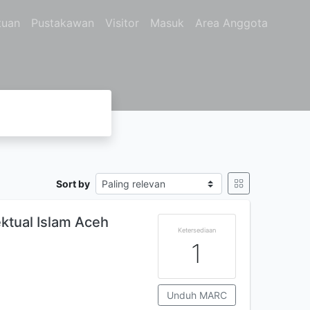
tuan
Pustakawan
Visitor
Masuk
Area Anggota
Sort by
ektual Islam Aceh
Ketersediaan
1
Unduh MARC