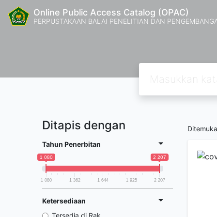
Online Public Access Catalog (OPAC)
PERPUSTAKAAN BALAI PENELITIAN DAN PENGEMBANG
Ditapis dengan
Ditemuk
Tahun Penerbitan
1 080
2 207
1 080
1 362
1 644
1 925
2 207
Ketersediaan
Tersedia di Rak