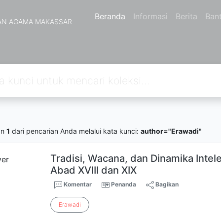
Beranda
Informasi
Berita
Ban
AN AGAMA MAKASSAR
an
1
dari pencarian Anda melalui kata kunci:
author="Erawadi"
Tradisi, Wacana, dan Dinamika Intel
Abad XVIII dan XIX
Komentar
Penanda
Bagikan
Erawadi