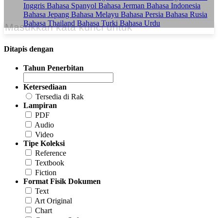
Inggris
Bahasa Spanyol
Bahasa Jerman
Bahasa Indonesia
Bahasa Jepang
Bahasa Melayu
Bahasa Persia
Bahasa Rusia
Bahasa Thailand
Bahasa Turki
Bahasa Urdu
Ditapis dengan
Tahun Penerbitan
Ketersediaan
Tersedia di Rak
Lampiran
PDF
Audio
Video
Tipe Koleksi
Reference
Textbook
Fiction
Format Fisik Dokumen
Text
Art Original
Chart