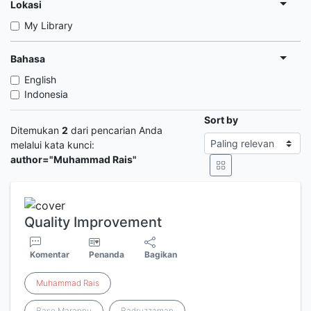
Lokasi
My Library
Bahasa
English
Indonesia
Sort by
Ditemukan
2
dari pencarian Anda
melalui kata kunci:
author="Muhammad Rais"
Quality Improvement
Komentar
Penanda
Bagikan
Muhammad
Rais
Baso Marannu
Badruzzaman