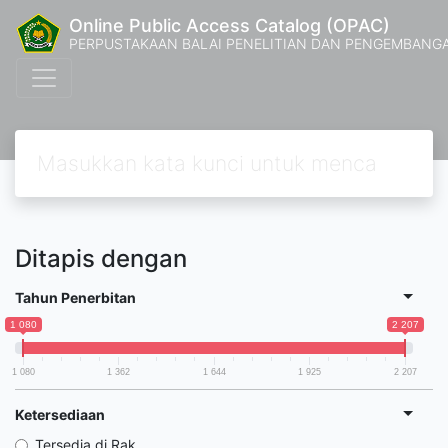
Online Public Access Catalog (OPAC)
PERPUSTAKAAN BALAI PENELITIAN DAN PENGEMBANG
Ditapis dengan
Tahun Penerbitan
1 080
2 207
1 080
1 362
1 644
1 925
2 207
Ketersediaan
Tersedia di Rak