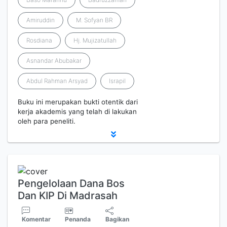
Amiruddin
M. Sofyan BR
Rosdiana
Hj. Mujizatullah
Asnandar Abubakar
Abdul Rahman Arsyad
Israpil
Buku ini merupakan bukti otentik dari
kerja akademis yang telah di lakukan
oleh para peneliti.
Pengelolaan Dana Bos
Dan KIP Di Madrasah
Komentar
Penanda
Bagikan