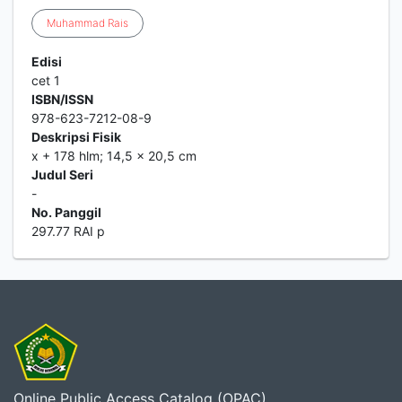
Muhammad
Rais
Edisi
cet 1
ISBN/ISSN
978-623-7212-08-9
Deskripsi Fisik
x + 178 hlm; 14,5 x 20,5 cm
Judul Seri
-
No. Panggil
297.77 RAI p
Online Public Access Catalog (OPAC)