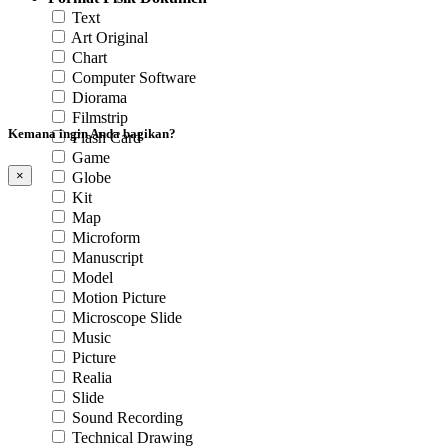
Text
Art Original
Chart
Computer Software
Diorama
Filmstrip
Kemana ingin Anda bagikan?
Flash Card
Game
×
Globe
Kit
Map
Microform
Manuscript
Model
Motion Picture
Microscope Slide
Music
Picture
Realia
Slide
Sound Recording
Technical Drawing