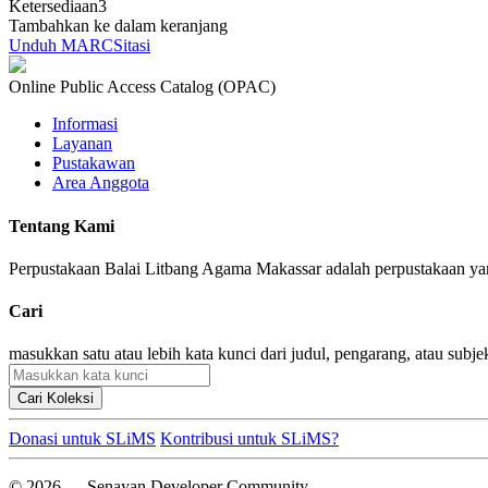
Ketersediaan
3
Tambahkan ke dalam keranjang
Unduh MARC
Sitasi
Online Public Access Catalog (OPAC)
Informasi
Layanan
Pustakawan
Area Anggota
Tentang Kami
Perpustakaan Balai Litbang Agama Makassar adalah perpustakaan yan
Cari
masukkan satu atau lebih kata kunci dari judul, pengarang, atau subje
Cari Koleksi
Donasi untuk SLiMS
Kontribusi untuk SLiMS?
© 2026 — Senayan Developer Community