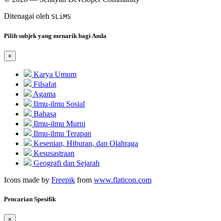
Ditenagai oleh
SLiMS
Pilih subjek yang menarik bagi Anda
×
Karya Umum
Filsafat
Agama
Ilmu-ilmu Sosial
Bahasa
Ilmu-ilmu Murni
Ilmu-ilmu Terapan
Kesenian, Hiburan, dan Olahraga
Kesusastraan
Geografi dan Sejarah
Icons made by
Freepik
from
www.flaticon.com
Pencarian Spesifik
×