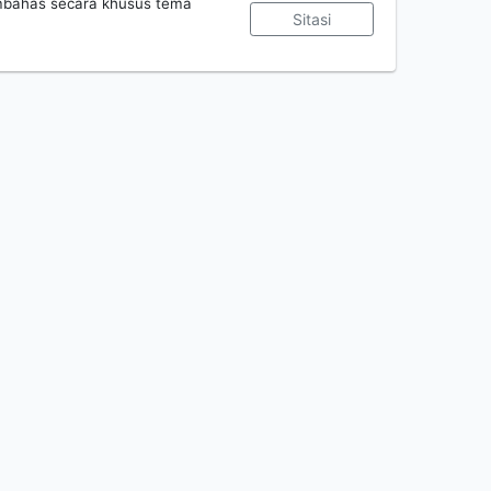
embahas secara khusus tema
Sitasi