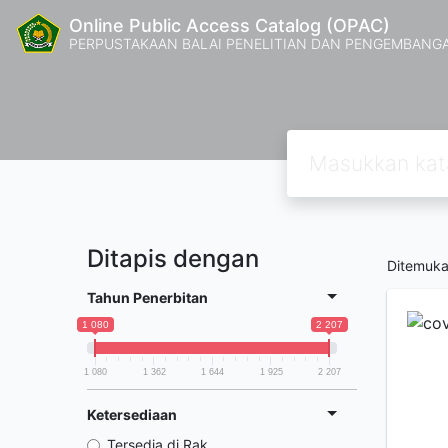
Online Public Access Catalog (OPAC)
PERPUSTAKAAN BALAI PENELITIAN DAN PENGEMBANG
Ditapis dengan
Ditemuk
Tahun Penerbitan
1 080
2 207
1 080
1 362
1 644
1 925
2 207
Ketersediaan
Tersedia di Rak