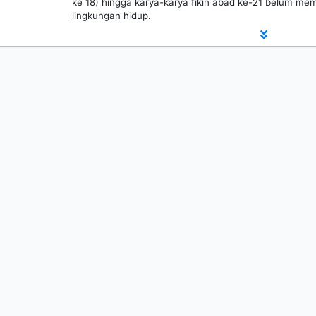
ke 18) hingga karya-karya fikih abad ke-21 belum m
lingkungan hidup.