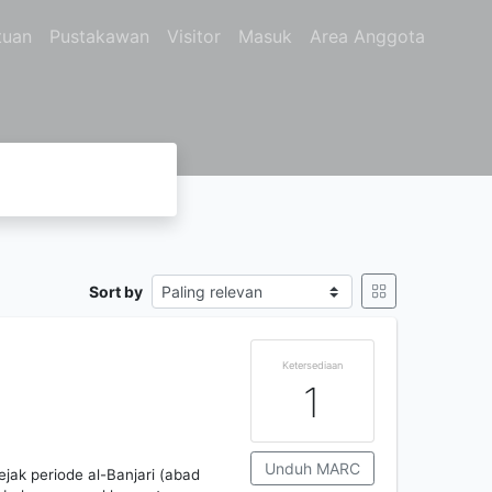
tuan
Pustakawan
Visitor
Masuk
Area Anggota
Sort by
Ketersediaan
1
Unduh MARC
ejak periode al-Banjari (abad