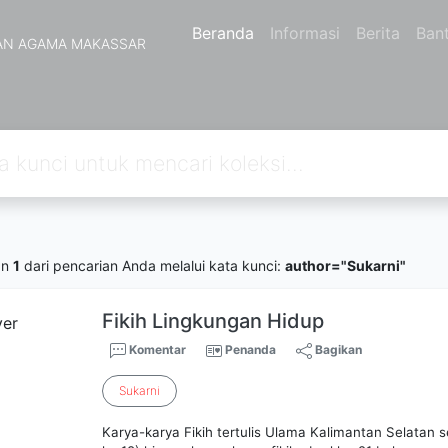
Beranda
Informasi
Berita
Ban
AN AGAMA MAKASSAR
an
1
dari pencarian Anda melalui kata kunci:
author="Sukarni"
Fikih Lingkungan Hidup
Komentar
Penanda
Bagikan
Sukarni
Karya-karya Fikih tertulis Ulama Kalimantan Selatan s