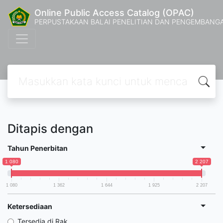
Online Public Access Catalog (OPAC)
PERPUSTAKAAN BALAI PENELITIAN DAN PENGEMBANG
Ditapis dengan
Tahun Penerbitan
1 080
2 207
1 080
1 362
1 644
1 925
2 207
Ketersediaan
Tersedia di Rak