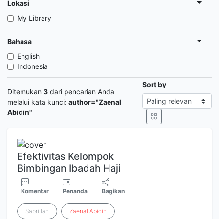
Lokasi
My Library
Bahasa
English
Indonesia
Sort by
Ditemukan
3
dari pencarian Anda
melalui kata kunci:
author="Zaenal
Abidin"
Efektivitas Kelompok
Bimbingan Ibadah Haji
Komentar
Penanda
Bagikan
Saprillah
Zaenal
Abidin