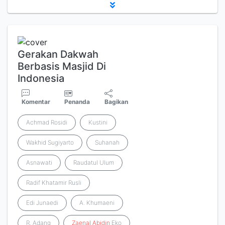
Gerakan Dakwah
Berbasis Masjid Di
Indonesia
Komentar
Penanda
Bagikan
Achmad Rosidi
Kustini
Wakhid Sugiyarto
Suhanah
Asnawati
Raudatul Ulum
Radif Khatamir Rusli
Edi Junaedi
A. Khumaeni
R. Adang
Zaenal
Abidin
Eko