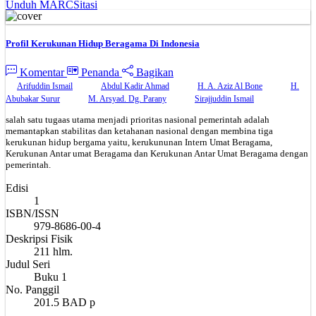
Unduh MARC
Sitasi
Profil Kerukunan Hidup Beragama Di Indonesia
Komentar
Penanda
Bagikan
Arifuddin Ismail
Abdul Kadir Ahmad
H. A. Aziz Al Bone
H.
Abubakar Surur
M. Arsyad. Dg. Parany
Sirajjuddin Ismail
salah satu tugaas utama menjadi prioritas nasional pemerintah adalah
memantapkan stabilitas dan ketahanan nasional dengan membina tiga
kerukunan hidup bergama yaitu, kerukununan Intern Umat Beragama,
Kerukunan Antar umat Beragama dan Kerukunan Antar Umat Beragama dengan
pemerintah.
Edisi
1
ISBN/ISSN
979-8686-00-4
Deskripsi Fisik
211 hlm.
Judul Seri
Buku 1
No. Panggil
201.5 BAD p