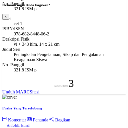
No. Panggil
Kemana ingin Anda bagikan?
321.8 ISM p
×
Edisi
cet 1
ISBN/ISSN
978-682-8448-06-2
Deskripsi Fisik
vi + 343 hlm. 14 x 21 cm
Judul Seri
Peningkatan Pengetahuan, Sikap dan Pengalaman
Keagamaan Siswa
No. Panggil
321.8 ISM p
3
Ketersediaan
Unduh MARC
Sitasi
Praha Yang Terselubung
Komentar
Penanda
Bagikan
Arifuddin Ismail