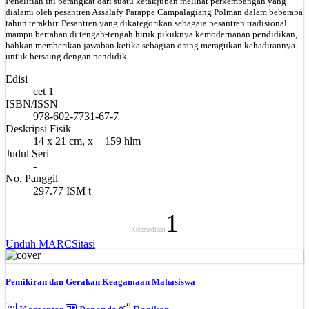
Penelitian ini berangkat dari suatu ketakjuban melihat perkembangan yang
dialami oleh pesantren Assalafy Parappe Campalagiang Polman dalam beberapa
tahun terakhir. Pesantren yang dikategorikan sebagaia pesantren tradisional
mampu bertahan di tengah-tengah hiruk pikuknya kemodernanan pendidikan,
bahkan memberikan jawaban ketika sebagian orang meragukan kehadirannya
untuk bersaing dengan pendidik…
Edisi
cet 1
ISBN/ISSN
978-602-7731-67-7
Deskripsi Fisik
14 x 21 cm, x + 159 hlm
Judul Seri
-
No. Panggil
297.77 ISM t
1
Ketersediaan
Unduh MARC
Sitasi
Pemikiran dan Gerakan Keagamaan Mahasiswa