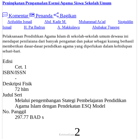
Peningkatan Pengamalan Esensi Agama Siswa Sekolah Umum
Komentar
Penanda
Bagikan
Arifuddin Ismail
Abd. Kadir M.
Muhammad As'ad
Sirajuddin
Ismail
H. Pat Badrun
A. Makkulawu
Abubakar Tjaneng
Pelaksanaan Pendidikan Agama Islam di sekolah-sekolah umum dewasa ini
mendapat penilaiana dari banyak pengamat dan pakar sebagai kurang berhasil
memberikan dasar-dasar pendidkan agama yang diperlukan dalam kehidupan
sehari-hari.
Edisi
Cet. 1
ISBN/ISSN
-
Deskripsi Fisik
72 hlm
Judul Seri
Melalui pengembangan Stategi Pembelajaran Pendidikan
Agama Islam dengan Pendekatan ESQ Model
No. Panggil
297.77 BAD s
2
Ketersediaan