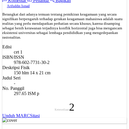
Komentar
Penanda
Bagikan
Arifuddin Ismail
Berangkat dari adanya temuan tentang pemikiran keagamaan yang secara
signifikan berpengaruh terhadap gerakan keagamaan mahasiswa adalah suatu
realitas yang perlu mendapatkan perhatian secara khusus, karena disamping
sebagai benih kerawanan terjadinya konflik horizontal juga bisa mengancam
eksistensi universitas sebagai lembaga pendididkan yang mengedepankan
rasionalitas.
Edisi
cet 1
ISBN/ISSN
978-602-7731-30-2
Deskripsi Fisik
150 hlm 14 x 21 cm
Judul Seri
-
No. Panggil
297.65 ISM p
2
Ketersediaan
Unduh MARC
Sitasi