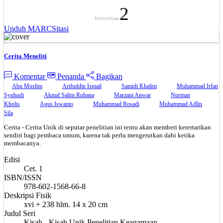
2
Ketersediaan
Unduh MARC
Sitasi
Cerita Meneliti
Komentar
Penanda
Bagikan
Abu Muslim
Arifuddin Ismail
Samidi Khalim
Muhammad Irfan
Syuhudi
Akmal Salim Ruhana
Marzani Anwar
Nurman
Kholis
Agus Iswanto
Muhammad Rosadi
Muhammad Adlin
Sila
Cerita - Cerita Unik di seputar penelitian ini tentu akan memberi ketertarikan
sendiri bagi pembaca umum, karena tak perlu mengerutkan dahi ketika
membacanya.
Edisi
Cet. 1
ISBN/ISSN
978-602-1568-66-8
Deskripsi Fisik
xvi + 238 hlm. 14 x 20 cm
Judul Seri
Kisah - Kisah Unik Penelitian Keagamaan