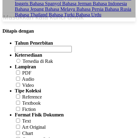
Inggris
Bahasa Spanyol
Bahasa Jerman
Bahasa Indonesia
Bahasa Jepang
Bahasa Melayu
Bahasa Persia
Bahasa Rusia
Bahasa Thailand
Bahasa Turki
Bahasa Urdu
Ditapis dengan
Tahun Penerbitan
Ketersediaan
Tersedia di Rak
Lampiran
PDF
Audio
Video
Tipe Koleksi
Reference
Textbook
Fiction
Format Fisik Dokumen
Text
Art Original
Chart