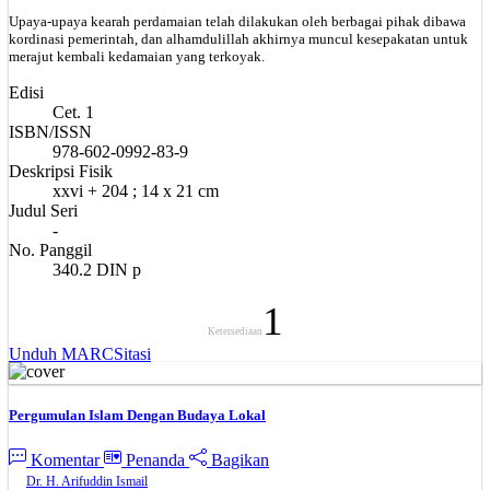
Upaya-upaya kearah perdamaian telah dilakukan oleh berbagai pihak dibawa
kordinasi pemerintah, dan alhamdulillah akhirnya muncul kesepakatan untuk
merajut kembali kedamaian yang terkoyak.
Edisi
Cet. 1
ISBN/ISSN
978-602-0992-83-9
Deskripsi Fisik
xxvi + 204 ; 14 x 21 cm
Judul Seri
-
No. Panggil
340.2 DIN p
1
Ketersediaan
Unduh MARC
Sitasi
Pergumulan Islam Dengan Budaya Lokal
Komentar
Penanda
Bagikan
Dr. H. Arifuddin Ismail