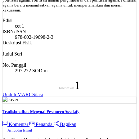
politisasi agama. Politisasi adalah penghindaran dari politisasi agama. Politisasi
agama berarti memanfaatkan agama untuk mempertahankan dan meraih
kekuasaan.
Edisi
cet 1
ISBN/ISSN
978-602-19698-2-3
Deskripsi Fisik
-
Judul Seri
-
No. Panggil
297.272 SOD m
1
Ketersediaan
Unduh MARC
Sitasi
Tradisionalitas Menyoal Pesantren Assalafy
Komentar
Penanda
Bagikan
Arifuddin Ismail