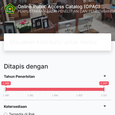
Online Public Access Catalog (OPAC)
PERPUSTAKAAN BALAI PENELITIAN DAN PENGEMBANG
Ditapis dengan
Tahun Penerbitan
1 080
2 207
1 080
1 362
1 644
1 925
2 207
Ketersediaan
Tersedia di Rak