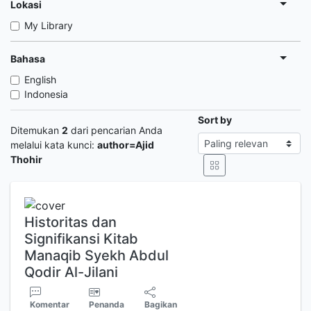
Lokasi
My Library
Bahasa
English
Indonesia
Sort by
Ditemukan
2
dari pencarian Anda
melalui kata kunci:
author=Ajid
Thohir
Historitas dan
Signifikansi Kitab
Manaqib Syekh Abdul
Qodir Al-Jilani
Komentar
Penanda
Bagikan