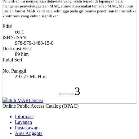
Penelitian ini menyajikan data-data yang nyata terjadi di lapangan baik
mengenai penyelenggaraan MAK, animo masyarakat terhadap MAK, Maupun
usulan format MAK ke depan. sehingga pada gilirannya penelitian ini memiliki
kontribusi yang cukup signifikan.
Edisi
cet 1
ISBN/ISSN
978-979-1488-15-0
Deskripsi Fisik
89 hlm
Judul Seri
-
No. Panggil
297.77 MUH m
3
Ketersediaan
Unduh MARC
Sitasi
Online Public Access Catalog (OPAC)
Informasi
Layanan
Pustakawan
Area Anggota