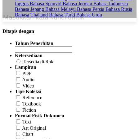
Inggris
Bahasa Spanyol
Bahasa Jerman
Bahasa Indonesia
Bahasa Jepang
Bahasa Melayu
Bahasa Persia
Bahasa Rusia
Bahasa Thailand
Bahasa Turki
Bahasa Urdu
Ditapis dengan
Tahun Penerbitan
Ketersediaan
Tersedia di Rak
Lampiran
PDF
Audio
Video
Tipe Koleksi
Reference
Textbook
Fiction
Format Fisik Dokumen
Text
Art Original
Chart