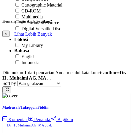
Cartographic Material
CD-ROM
Multimedia
Kemana ingin Anda bagikan?
Electronic Resource
Digital Versatile Disc
×
Lihat Lebih Banyak
Lokasi
My Library
Bahasa
English
Indonesia
Ditemukan
1
dari pencarian Anda melalui kata kunci:
author=Dr.
H . Muhaimi AG, MA ...
Sort by
Madrasah Tafaqquh Fiddin
Komentar
Penanda
Bagikan
Dr. H . Muhaimi AG, MA , dkk