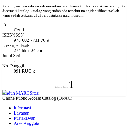
Katalogisasi naskah-naskah nusantara telah banyak dilakukan. Akan tetapi, jika
dicermati katalog-katalog yang sudah ada tersebut mengidentifikasi naskah
yang sudah terkumpul di perpustakaan atau museum.
Edisi
Cet. 1
ISBN/ISSN
978-602-7731-76-9
Deskripsi Fisik
274 hlm, 24 cm
Judul Seri
-
No. Panggil
091 RUC k
1
Ketersediaan
Unduh MARC
Sitasi
Online Public Access Catalog (OPAC)
Informasi
Layanan
Pustakawan
Area Anggota