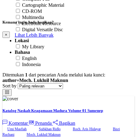
Cartographic Material
CD-ROM
Multimedia
Kemana ingin Anda bagikan?
Electronic Resource
Digital Versatile Disc
Lihat Lebih Banyak
×
Lokasi
My Library
Bahasa
English
Indonesia
Ditemukan
1
dari pencarian Anda melalui kata kunci:
author=Moch. Lukluil Maknun
Sort by
Katalog Naskah Keagamaan Madura Volume 01 Sumenep
Komentar
Penanda
Bagikan
Umi Masfiah
Subkhan Ridlo
Roch. Aris Hidayat
Bisri
Ruchani
Moch. Lukluil Maknun