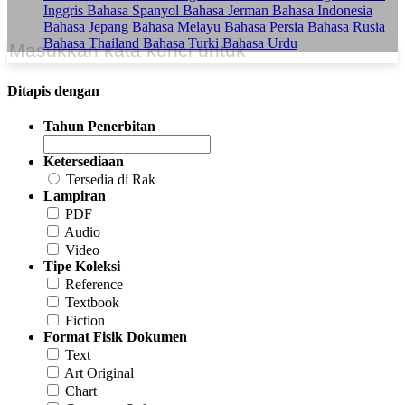
Inggris
Bahasa Spanyol
Bahasa Jerman
Bahasa Indonesia
Bahasa Jepang
Bahasa Melayu
Bahasa Persia
Bahasa Rusia
Bahasa Thailand
Bahasa Turki
Bahasa Urdu
Ditapis dengan
Tahun Penerbitan
Ketersediaan
Tersedia di Rak
Lampiran
PDF
Audio
Video
Tipe Koleksi
Reference
Textbook
Fiction
Format Fisik Dokumen
Text
Art Original
Chart