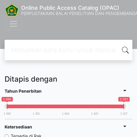
Online Public Access Catalog (OPAC)
PERPUSTAKAAN BALAI PENELITIAN DAN PENGEMBANG
Ditapis dengan
Tahun Penerbitan
1 080
2 207
1 080
1 362
1 644
1 925
2 207
Ketersediaan
Tersedia di Rak