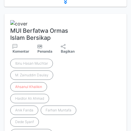
MUI Berfatwa Ormas
Islam Bersikap
Komentar
Penanda
Bagikan
Ibnu Hasan Muchtar
M. Zainuddin Daulay
Ahsanul
Khalikin
Haidlor Ali Ahmad
Anik Farida
Farhan Muntafa
Dede Syarif