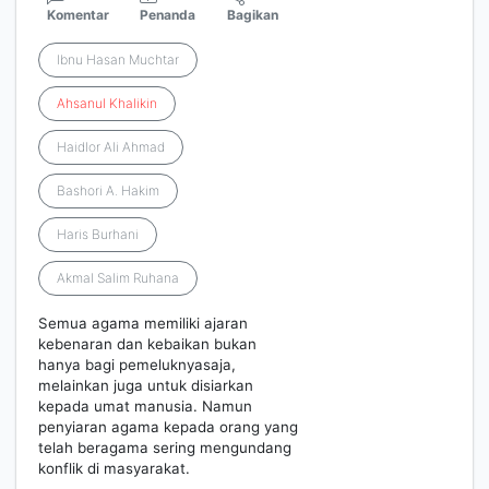
Komentar
Penanda
Bagikan
Ibnu Hasan Muchtar
Ahsanul
Khalikin
Haidlor Ali Ahmad
Bashori A. Hakim
Haris Burhani
Akmal Salim Ruhana
Semua agama memiliki ajaran
kebenaran dan kebaikan bukan
hanya bagi pemeluknyasaja,
melainkan juga untuk disiarkan
kepada umat manusia. Namun
penyiaran agama kepada orang yang
telah beragama sering mengundang
konflik di masyarakat.