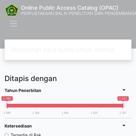
Online Public Access Catalog (OPAC)
PERPUSTAKAAN BALAI PENELITIAN DAN PENGEMBANG
Ditapis dengan
Tahun Penerbitan
1 080
2 207
1 080
1 362
1 644
1 925
2 207
Ketersediaan
Tersedia di Rak