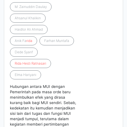
M. Zainuddin Daulay
Ahsanul Khalikin
Haidlor Ali Ahmad
Anik Fa
rida
Farhan Muntafa
Dede Syarif
Rida
Hesti
Ratnasari
Elma Hariyani
Hubungan antara MUI dengan
Pemerintah pada masa orde baru
menimbulkan efek yang dirasa
kurang baik bagi MUI sendiri. Sebab,
kedekatan itu kemudian menjadikan
sisi lain dari tugas dan fungsi MUI
menjadi tumpul, terutama dalam
kegiatan memberi pertimbangan