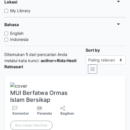
Lokasi
My Library
Bahasa
English
Indonesia
Sort by
Ditemukan
1
dari pencarian Anda
melalui kata kunci:
author=Rida Hesti
Ratnasari
MUI Berfatwa Ormas
Islam Bersikap
Komentar
Penanda
Bagikan
Ibnu Hasan Muchtar