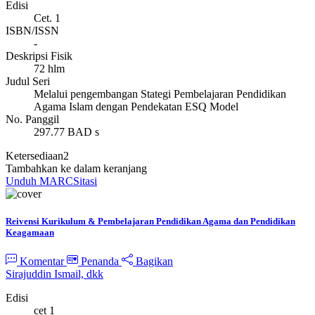
Edisi
Cet. 1
ISBN/ISSN
-
Deskripsi Fisik
72 hlm
Judul Seri
Melalui pengembangan Stategi Pembelajaran Pendidikan
Agama Islam dengan Pendekatan ESQ Model
No. Panggil
297.77 BAD s
Ketersediaan
2
Tambahkan ke dalam keranjang
Unduh MARC
Sitasi
Reivensi Kurikulum & Pembelajaran Pendidikan Agama dan Pendidikan
Keagamaan
Komentar
Penanda
Bagikan
Sirajuddin Ismail, dkk
Edisi
cet 1