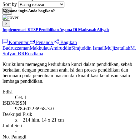
Sort by
Kemana ingin Anda bagikan?
×
Implementasi KTSP Pendidikan Agama Di Madrasah Aliyah
Komentar
Penanda
Bagikan
Badruzzaman
Makkulau
Amiruddin
Sirajuddin Ismail
Mu'jizatullah
M.
Sofyan BR
Rosdiana
Kurikulum memegang kedudukan kunci dalam pendidikan, sebab
berkaitan dengan penentuan arah, isi dan proses pendidikan dan
bermuara pada penentuan macam dan kualifikasi kelulusan suatu
lembaga pendidikan.
Edisi
Cet. 1
ISBN/ISSN
978-602-96958-3-0
Deskripsi Fisik
x + 214 hlm, 14 x 21 cm
Judul Seri
-
No. Panggil