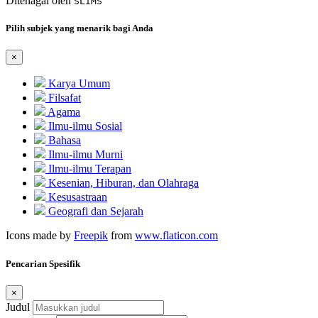
Ditenagai oleh
SLiMS
Pilih subjek yang menarik bagi Anda
×
Karya Umum
Filsafat
Agama
Ilmu-ilmu Sosial
Bahasa
Ilmu-ilmu Murni
Ilmu-ilmu Terapan
Kesenian, Hiburan, dan Olahraga
Kesusastraan
Geografi dan Sejarah
Icons made by
Freepik
from
www.flaticon.com
Pencarian Spesifik
×
Judul