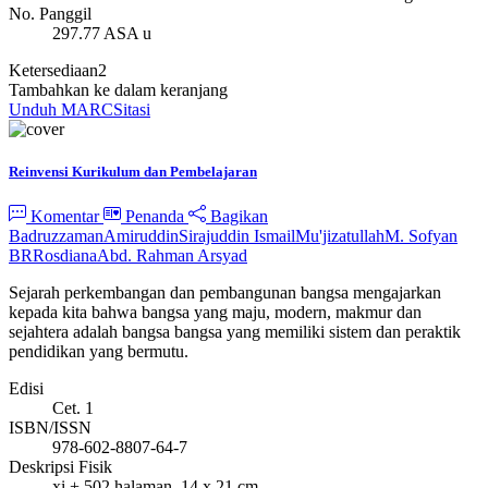
No. Panggil
297.77 ASA u
Ketersediaan
2
Tambahkan ke dalam keranjang
Unduh MARC
Sitasi
Reinvensi Kurikulum dan Pembelajaran
Komentar
Penanda
Bagikan
Badruzzaman
Amiruddin
Sirajuddin Ismail
Mu'jizatullah
M. Sofyan
BR
Rosdiana
Abd. Rahman Arsyad
Sejarah perkembangan dan pembangunan bangsa mengajarkan
kepada kita bahwa bangsa yang maju, modern, makmur dan
sejahtera adalah bangsa bangsa yang memiliki sistem dan peraktik
pendidikan yang bermutu.
Edisi
Cet. 1
ISBN/ISSN
978-602-8807-64-7
Deskripsi Fisik
xi + 502 halaman, 14 x 21 cm