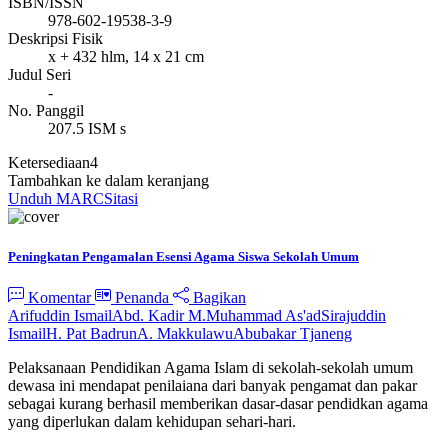
ISBN/ISSN
978-602-19538-3-9
Deskripsi Fisik
x + 432 hlm, 14 x 21 cm
Judul Seri
-
No. Panggil
207.5 ISM s
Ketersediaan
4
Tambahkan ke dalam keranjang
Unduh MARC
Sitasi
Peningkatan Pengamalan Esensi Agama Siswa Sekolah Umum
Komentar
Penanda
Bagikan
Arifuddin Ismail
Abd. Kadir M.
Muhammad As'ad
Sirajuddin
Ismail
H. Pat Badrun
A. Makkulawu
Abubakar Tjaneng
Pelaksanaan Pendidikan Agama Islam di sekolah-sekolah umum
dewasa ini mendapat penilaiana dari banyak pengamat dan pakar
sebagai kurang berhasil memberikan dasar-dasar pendidkan agama
yang diperlukan dalam kehidupan sehari-hari.