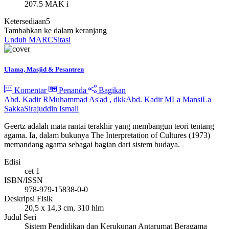
207.5 MAK i
Ketersediaan
5
Tambahkan ke dalam keranjang
Unduh MARC
Sitasi
Ulama, Masjid & Pesantren
Komentar
Penanda
Bagikan
Abd. Kadir R
Muhammad As'ad , dkk
Abd. Kadir M
La Mansi
La
Sakka
Sirajuddin Ismail
Geertz adalah mata rantai terakhir yang membangun teori tentang
agama. Ia, dalam bukunya The Interpretation of Cultures (1973)
memandang agama sebagai bagian dari sistem budaya.
Edisi
cet 1
ISBN/ISSN
978-979-15838-0-0
Deskripsi Fisik
20,5 x 14,3 cm, 310 hlm
Judul Seri
Sistem Pendidikan dan Kerukunan Antarumat Beragama