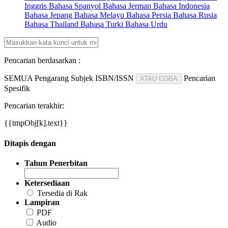
Inggris
Bahasa Spanyol
Bahasa Jerman
Bahasa Indonesia
Bahasa Jepang
Bahasa Melayu
Bahasa Persia
Bahasa Rusia
Bahasa Thailand
Bahasa Turki
Bahasa Urdu
Pencarian berdasarkan :
SEMUA
Pengarang
Subjek
ISBN/ISSN
Pencarian
ATAU COBA
Spesifik
Pencarian terakhir:
{{tmpObj[k].text}}
Ditapis dengan
Tahun Penerbitan
Ketersediaan
Tersedia di Rak
Lampiran
PDF
Audio