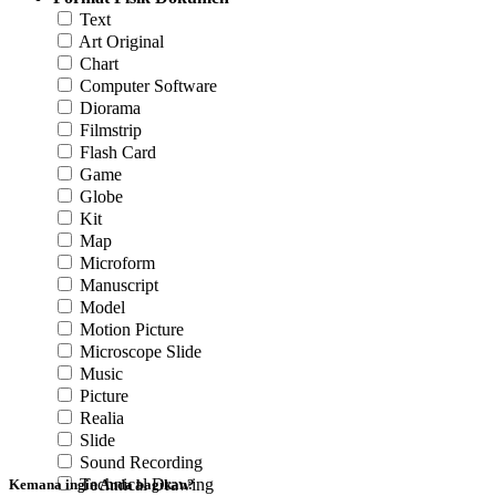
Text
Art Original
Chart
Computer Software
Diorama
Filmstrip
Flash Card
Game
Globe
Kit
Map
Microform
Manuscript
Model
Motion Picture
Microscope Slide
Music
Picture
Realia
Slide
Sound Recording
Technical Drawing
Kemana ingin Anda bagikan?