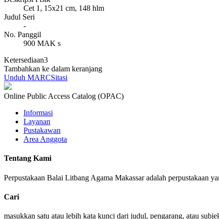
Cet 1, 15x21 cm, 148 hlm
Judul Seri
-
No. Panggil
900 MAK s
Ketersediaan
3
Tambahkan ke dalam keranjang
Unduh MARC
Sitasi
Online Public Access Catalog (OPAC)
Informasi
Layanan
Pustakawan
Area Anggota
Tentang Kami
Perpustakaan Balai Litbang Agama Makassar adalah perpustakaan yan
Cari
masukkan satu atau lebih kata kunci dari judul, pengarang, atau subje