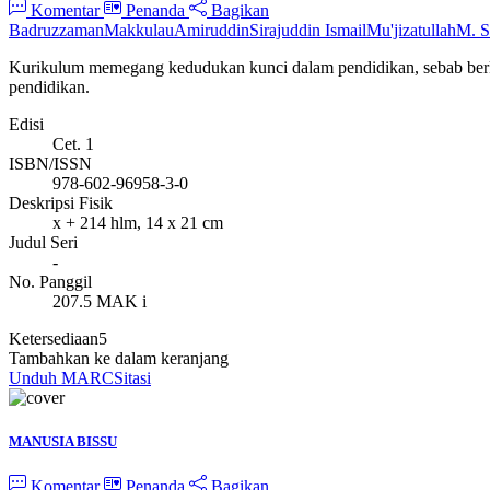
Komentar
Penanda
Bagikan
Badruzzaman
Makkulau
Amiruddin
Sirajuddin Ismail
Mu'jizatullah
M. S
Kurikulum memegang kedudukan kunci dalam pendidikan, sebab berkai
pendidikan.
Edisi
Cet. 1
ISBN/ISSN
978-602-96958-3-0
Deskripsi Fisik
x + 214 hlm, 14 x 21 cm
Judul Seri
-
No. Panggil
207.5 MAK i
Ketersediaan
5
Tambahkan ke dalam keranjang
Unduh MARC
Sitasi
MANUSIA BISSU
Komentar
Penanda
Bagikan