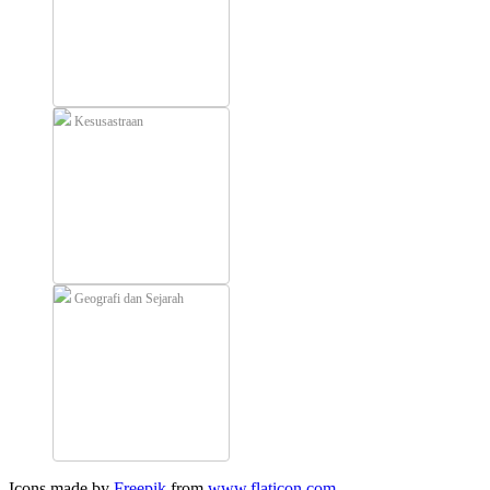
Kesusastraan
Geografi dan Sejarah
Icons made by
Freepik
from
www.flaticon.com