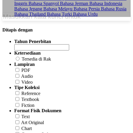
Inggris
Bahasa Spanyol
Bahasa Jerman
Bahasa Indonesia
Bahasa Jepang
Bahasa Melayu
Bahasa Persia
Bahasa Rusia
Bahasa Thailand
Bahasa Turki
Bahasa Urdu
Ditapis dengan
Tahun Penerbitan
Ketersediaan
Tersedia di Rak
Lampiran
PDF
Audio
Video
Tipe Koleksi
Reference
Textbook
Fiction
Format Fisik Dokumen
Text
Art Original
Chart