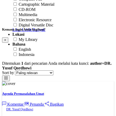
Cartographic Material
CD-ROM
Multimedia
Electronic Resource
Digital Versatile Disc
Lihat Lebih Banyak
Kemana ingin Anda bagikan?
Lokasi
My Library
×
Bahasa
English
Indonesia
Ditemukan
1
dari pencarian Anda melalui kata kunci:
author=DR.
Yusuf Qordhowi
Sort by
Agenda Permasalahan Umat
Komentar
Penanda
Bagikan
DR. Yusuf Qordhowi